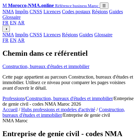
M
Morocco-NMA.online
Référence business Maroc
☰
NMA
Impôts
CNSS
Licences
Codes postaux
Régions
Guides
Glossaire
FR
EN
AR
◑
NMA
Impôts
CNSS
Licences
Régions
Guides
Glossaire
FR
EN
AR
Chemin dans ce référentiel
Construction, bureaux d'études et immobilier
Cette page appartient au parcours Construction, bureaux d'études et
immobilier. Utilisez ce niveau pour comparer les pages voisines
avant d'ouvrir le détail.
Professions
/
Construction, bureaux d'études et immobilier
/
Entreprise
de genie civil - codes NMA Maroc 2026
Accueil
/
Hubs professions et modeles d'activité
/
Construction,
bureaux d'études et immobilier
/
Entreprise de genie civil
NMA Maroc
Entreprise de genie civil - codes NMA