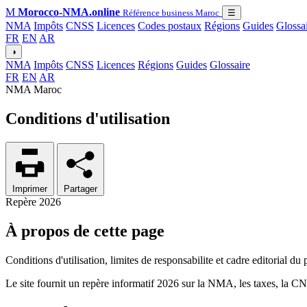
M
Morocco-NMA.online
Référence business Maroc
☰
NMA
Impôts
CNSS
Licences
Codes postaux
Régions
Guides
Glossa
FR
EN
AR
◑
NMA
Impôts
CNSS
Licences
Régions
Guides
Glossaire
FR
EN
AR
NMA Maroc
Conditions d'utilisation
Imprimer
Partager
Repère 2026
À propos de cette page
Conditions d'utilisation, limites de responsabilite et cadre editorial
Le site fournit un repère informatif 2026 sur la NMA, les taxes, la CNS