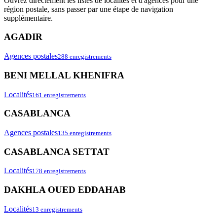
Ouvrez directement les listes de localités et d'agences pour une
région postale, sans passer par une étape de navigation
supplémentaire.
AGADIR
Agences postales
288 enregistrements
BENI MELLAL KHENIFRA
Localités
161 enregistrements
CASABLANCA
Agences postales
135 enregistrements
CASABLANCA SETTAT
Localités
178 enregistrements
DAKHLA OUED EDDAHAB
Localités
13 enregistrements