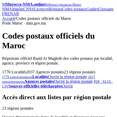
M
Morocco-NMA.online
Référence business Maroc
NMA
Impôts
CNSS
Licences
Régions
Codes postaux
Guides
Glossaire
FR
EN
AR
Accueil
/
Codes postaux officiels du Maroc
Poste Maroc · data.gov.ma
Codes postaux officiels du
Maroc
Répertoire officiel Barid Al Maghrib des codes postaux par localité,
agence, province et région postale.
1770 Localités
2037 Agences postales
23 régions postales
Localités
Ouvrir la région postale
1770 enregistrements
2037
Agences postales
Ouvrir la région postale
enregistrements
PDF · XLSX ·
Sources officielles téléchargées
Ouvrir
CSV
Accès direct aux listes par région postale
23 régions postales