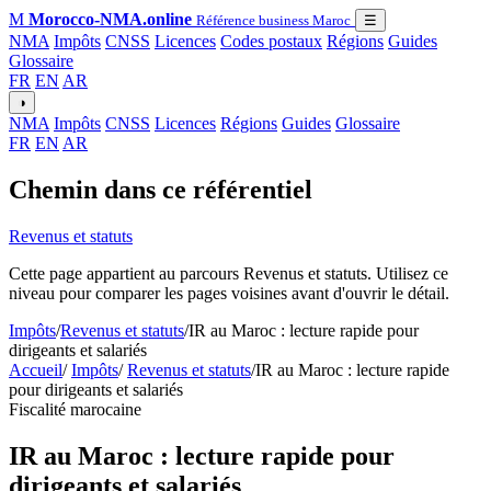
M
Morocco-NMA.online
Référence business Maroc
☰
NMA
Impôts
CNSS
Licences
Codes postaux
Régions
Guides
Glossaire
FR
EN
AR
◑
NMA
Impôts
CNSS
Licences
Régions
Guides
Glossaire
FR
EN
AR
Chemin dans ce référentiel
Revenus et statuts
Cette page appartient au parcours Revenus et statuts. Utilisez ce
niveau pour comparer les pages voisines avant d'ouvrir le détail.
Impôts
/
Revenus et statuts
/
IR au Maroc : lecture rapide pour
dirigeants et salariés
Accueil
/
Impôts
/
Revenus et statuts
/
IR au Maroc : lecture rapide
pour dirigeants et salariés
Fiscalité marocaine
IR au Maroc : lecture rapide pour
dirigeants et salariés