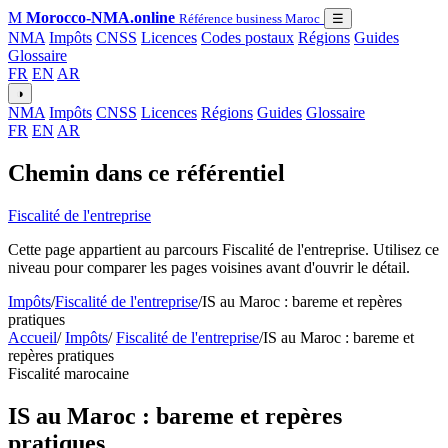
M
Morocco-NMA.online
Référence business Maroc
☰
NMA
Impôts
CNSS
Licences
Codes postaux
Régions
Guides
Glossaire
FR
EN
AR
◑
NMA
Impôts
CNSS
Licences
Régions
Guides
Glossaire
FR
EN
AR
Chemin dans ce référentiel
Fiscalité de l'entreprise
Cette page appartient au parcours Fiscalité de l'entreprise. Utilisez ce
niveau pour comparer les pages voisines avant d'ouvrir le détail.
Impôts
/
Fiscalité de l'entreprise
/
IS au Maroc : bareme et repères
pratiques
Accueil
/
Impôts
/
Fiscalité de l'entreprise
/
IS au Maroc : bareme et
repères pratiques
Fiscalité marocaine
IS au Maroc : bareme et repères
pratiques