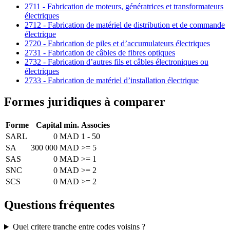
2711 - Fabrication de moteurs, génératrices et transformateurs
électriques
2712 - Fabrication de matériel de distribution et de commande
électrique
2720 - Fabrication de piles et d’accumulateurs électriques
2731 - Fabrication de câbles de fibres optiques
2732 - Fabrication d’autres fils et câbles électroniques ou
électriques
2733 - Fabrication de matériel d’installation électrique
Formes juridiques à comparer
Forme
Capital min.
Associes
SARL
0 MAD
1 - 50
SA
300 000 MAD
>= 5
SAS
0 MAD
>= 1
SNC
0 MAD
>= 2
SCS
0 MAD
>= 2
Questions fréquentes
Quel critere tranche entre codes voisins ?