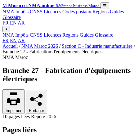
M
Morocco-NMA.online
Référence business Maroc
☰
NMA
Impôts
CNSS
Licences
Codes postaux
Régions
Guides
Glossaire
FR
EN
AR
◑
NMA
Impôts
CNSS
Licences
Régions
Guides
Glossaire
FR
EN
AR
Accueil
/
NMA Maroc 2026
/
Section C - Industrie manufacturière
/
Branche 27 - Fabrication d'équipements électriques
NMA Maroc
Branche 27 - Fabrication d'équipements
électriques
Imprimer
Partager
10 pages liées
Repère 2026
Pages liées