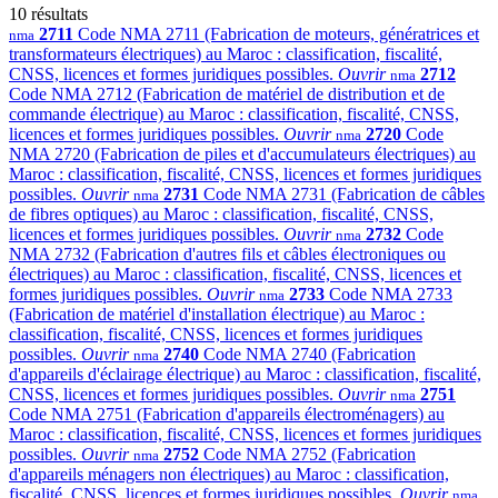
10 résultats
2711
Code NMA 2711 (Fabrication de moteurs, génératrices et
nma
transformateurs électriques) au Maroc : classification, fiscalité,
CNSS, licences et formes juridiques possibles.
Ouvrir
2712
nma
Code NMA 2712 (Fabrication de matériel de distribution et de
commande électrique) au Maroc : classification, fiscalité, CNSS,
licences et formes juridiques possibles.
Ouvrir
2720
Code
nma
NMA 2720 (Fabrication de piles et d'accumulateurs électriques) au
Maroc : classification, fiscalité, CNSS, licences et formes juridiques
possibles.
Ouvrir
2731
Code NMA 2731 (Fabrication de câbles
nma
de fibres optiques) au Maroc : classification, fiscalité, CNSS,
licences et formes juridiques possibles.
Ouvrir
2732
Code
nma
NMA 2732 (Fabrication d'autres fils et câbles électroniques ou
électriques) au Maroc : classification, fiscalité, CNSS, licences et
formes juridiques possibles.
Ouvrir
2733
Code NMA 2733
nma
(Fabrication de matériel d'installation électrique) au Maroc :
classification, fiscalité, CNSS, licences et formes juridiques
possibles.
Ouvrir
2740
Code NMA 2740 (Fabrication
nma
d'appareils d'éclairage électrique) au Maroc : classification, fiscalité,
CNSS, licences et formes juridiques possibles.
Ouvrir
2751
nma
Code NMA 2751 (Fabrication d'appareils électroménagers) au
Maroc : classification, fiscalité, CNSS, licences et formes juridiques
possibles.
Ouvrir
2752
Code NMA 2752 (Fabrication
nma
d'appareils ménagers non électriques) au Maroc : classification,
fiscalité, CNSS, licences et formes juridiques possibles.
Ouvrir
nma