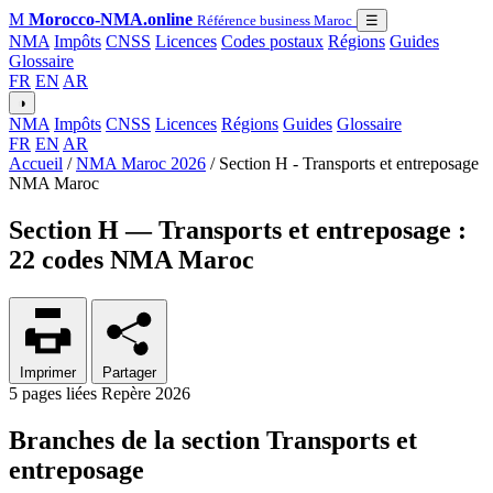
M
Morocco-NMA.online
Référence business Maroc
☰
NMA
Impôts
CNSS
Licences
Codes postaux
Régions
Guides
Glossaire
FR
EN
AR
◑
NMA
Impôts
CNSS
Licences
Régions
Guides
Glossaire
FR
EN
AR
Accueil
/
NMA Maroc 2026
/
Section H - Transports et entreposage
NMA Maroc
Section H — Transports et entreposage :
22 codes NMA Maroc
Imprimer
Partager
5 pages liées
Repère 2026
Branches de la section Transports et
entreposage