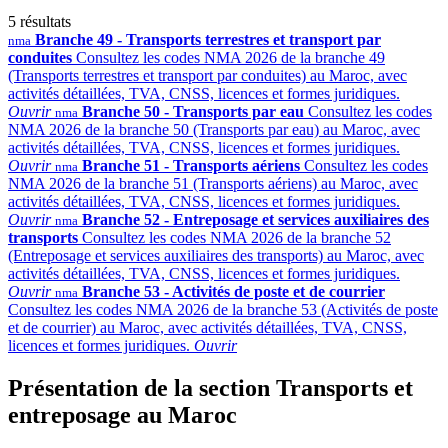
5 résultats
Branche 49 - Transports terrestres et transport par
nma
conduites
Consultez les codes NMA 2026 de la branche 49
(Transports terrestres et transport par conduites) au Maroc, avec
activités détaillées, TVA, CNSS, licences et formes juridiques.
Ouvrir
Branche 50 - Transports par eau
Consultez les codes
nma
NMA 2026 de la branche 50 (Transports par eau) au Maroc, avec
activités détaillées, TVA, CNSS, licences et formes juridiques.
Ouvrir
Branche 51 - Transports aériens
Consultez les codes
nma
NMA 2026 de la branche 51 (Transports aériens) au Maroc, avec
activités détaillées, TVA, CNSS, licences et formes juridiques.
Ouvrir
Branche 52 - Entreposage et services auxiliaires des
nma
transports
Consultez les codes NMA 2026 de la branche 52
(Entreposage et services auxiliaires des transports) au Maroc, avec
activités détaillées, TVA, CNSS, licences et formes juridiques.
Ouvrir
Branche 53 - Activités de poste et de courrier
nma
Consultez les codes NMA 2026 de la branche 53 (Activités de poste
et de courrier) au Maroc, avec activités détaillées, TVA, CNSS,
licences et formes juridiques.
Ouvrir
Présentation de la section Transports et
entreposage au Maroc