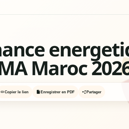
ance energeti
MA Maroc 202
Copier le lien
Enregistrer en PDF
Partager