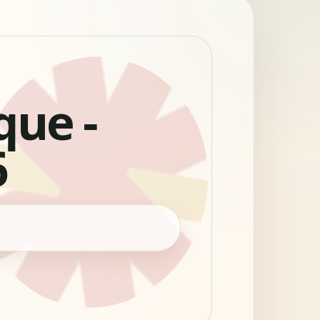
que -
6