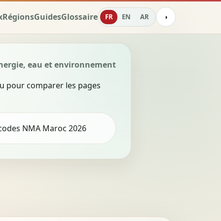
x
Régions
Guides
Glossaire
FR
EN
AR
◑
nergie, eau et environnement
eau pour comparer les pages
 codes NMA Maroc 2026