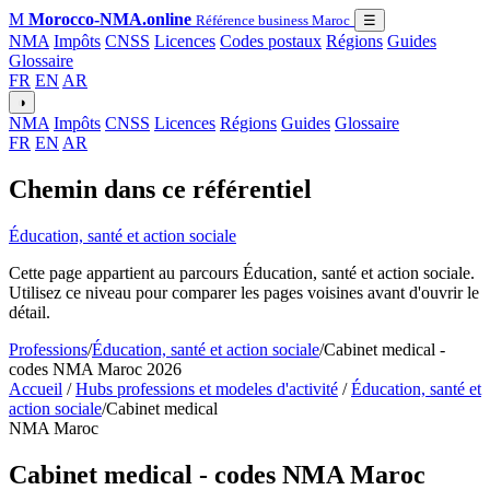
M
Morocco-NMA.online
Référence business Maroc
☰
NMA
Impôts
CNSS
Licences
Codes postaux
Régions
Guides
Glossaire
FR
EN
AR
◑
NMA
Impôts
CNSS
Licences
Régions
Guides
Glossaire
FR
EN
AR
Chemin dans ce référentiel
Éducation, santé et action sociale
Cette page appartient au parcours Éducation, santé et action sociale.
Utilisez ce niveau pour comparer les pages voisines avant d'ouvrir le
détail.
Professions
/
Éducation, santé et action sociale
/
Cabinet medical -
codes NMA Maroc 2026
Accueil
/
Hubs professions et modeles d'activité
/
Éducation, santé et
action sociale
/
Cabinet medical
NMA Maroc
Cabinet medical - codes NMA Maroc