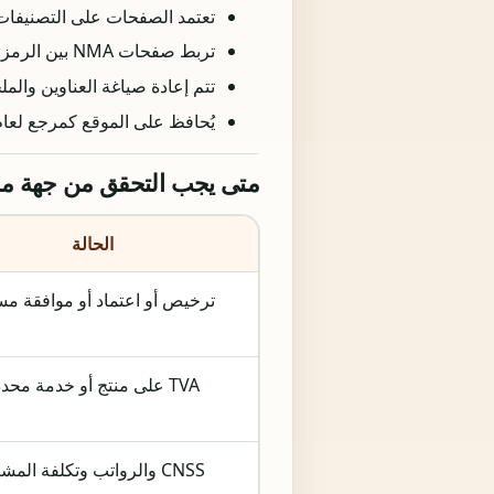
تعتمد الصفحات على التصنيفات ال
تربط صفحات NMA بين الرمز وبين نقاط عملية مثل TVA وCNSS والأشكال القانونية والتراخيص والأدلة التطبيقية.
تتم إعادة صياغة العناوين وال
يُحافظ على الموقع كمرجع لعام 2026 ويجب مراجعته عندما تتغير قاعدة مه
متى يجب التحقق من جهة م
الحالة
ترخيص أو اعتماد أو موافقة مس
TVA على منتج أو خدمة محددة
CNSS والرواتب وتكلفة المشغل