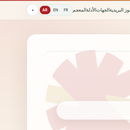
وز البريدية
الجهات
الأدلة
المعجم
AR
EN
FR
◑