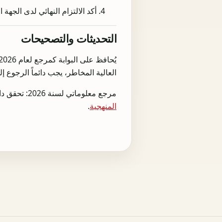
أكد الالتزام النهائي لدى الجه
التحديثات والتصحيحات
العالية المخاطر، يجب دائماً الرجوع 
مرجع معلوماتي لسنة 2026: تحقق دائما من الɳلتɸام ال>F;قيق والجهة المختصة قبل أي تصريح أو إي>F;اع أو قرار تجاري.
المنهجية
.