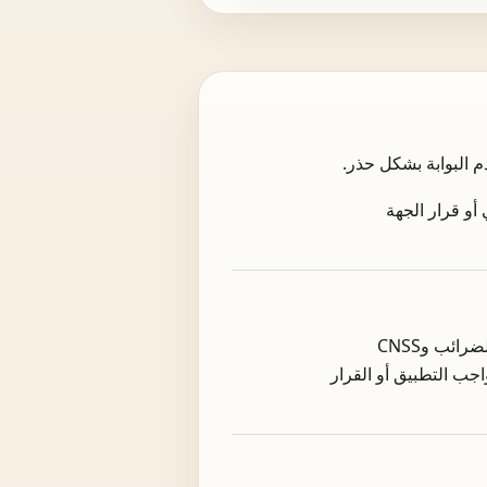
أو قرار الجهة
الغرض من البوابة عملي: مساعدة المستخدم على العثور على رمز NMA المناسب، وفهم الفرع، ومراجعة الضرائب وCNSS
جب التطبيق أو القرار