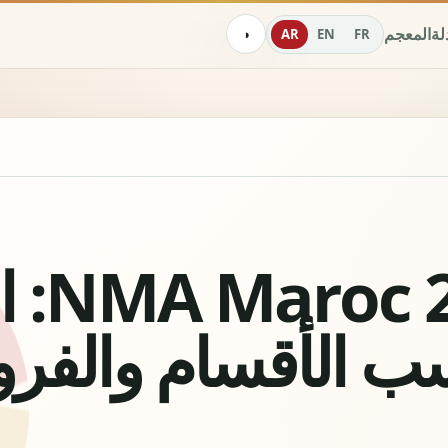
دلة
المعجم
AR
EN
FR
◑
رموز 26
ب الأقسام والفرو