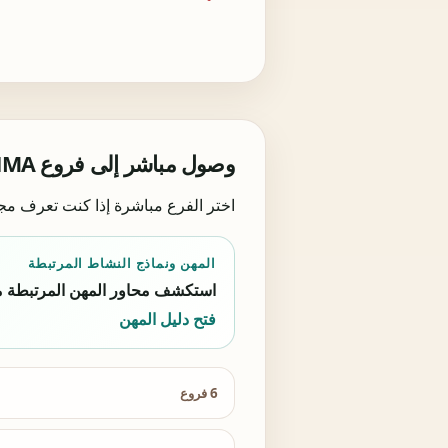
وصول مباشر إلى فروع NMA البالغ عددها 88
اختر الفرع مباشرة إذا كنت تعرف مجا
المهن ونماذج النشاط المرتبطة
استكشف محاور المهن المرتبطة مسبقا برموز NMA لمقارنة المهنة والخدمة 
فتح دليل المهن
6 فروع