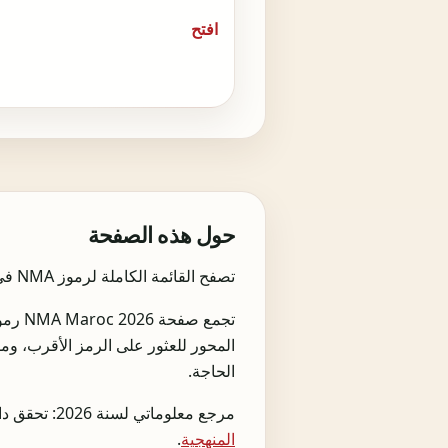
افتح
حول هذه الصفحة
تصفح القائمة الكاملة لرموز NMA في المغرب حسب القسم والفرع والنشاط مع ربط عملي بالضرائب وCNSS والتراخيص.
تجمع 
الحاجة.
مرجع معلوماتي لسنة 2026: تحقق دائما من الɳلتɸام ال>F;قيق والجهة المختصة قبل أي تصريح أو إي>F;اع أو قرار تجاري.
المنهجية
.