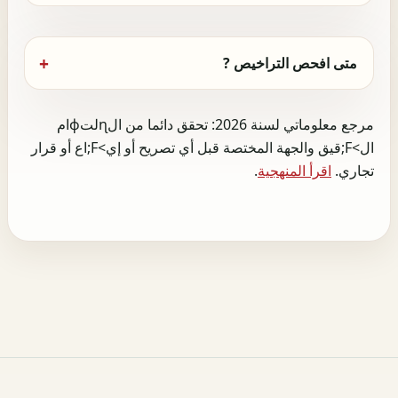
متى افحص التراخيص ?
مرجع معلوماتي لسنة 2026: تحقق دائما من الɳلتɸام
ال>F;قيق والجهة المختصة قبل أي تصريح أو إي>F;اع أو قرار
تجاري.
اقرأ المنهجية
.