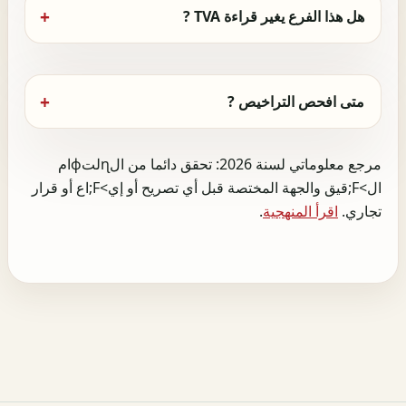
هل هذا الفرع يغير قراءة TVA ?
متى افحص التراخيص ?
مرجع معلوماتي لسنة 2026: تحقق دائما من الɳلتɸام
ال>F;قيق والجهة المختصة قبل أي تصريح أو إي>F;اع أو قرار
تجاري.
اقرأ المنهجية
.