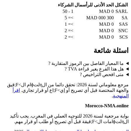
الشكل
الحد الأدنى للرأسمال
الشركاء
1 - 50
0 MAD
SARL
>= 5
300 000 MAD
SA
>= 1
0 MAD
SAS
>= 2
0 MAD
SNC
>= 2
0 MAD
SCS
اسئلة شائعة
ما المعيار الفاصل بين الرموز المتقاربة ?
هل هذا الفرع يغير قراءة TVA ?
متى افحص التراخيص ?
مرجع معلوماتي لسنة 2026: تحقق دائما من الɳلتɸام ال>F;قيق
والجهة المختصة قبل أي تصريح أو إي>F;اع أو قرار تجاري.
اقرأ
المنهجية
.
Morocco-NMA.online
بوابة مرجعية لسنة 2026 للتوجيه العملي في المغرب. يجب تأكيد
الɳلتɸامات ال>F;قيقة قبل أي تصريح أو طلب أو قرار مهم.