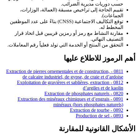
حسب دوريات مديرية الضرائب.
تقييم الحاجة إلى تراخيص مسبقة (العمالة، الوزارات،
الجماعات).
توقع التكاليف الاجتماعية (CNSS) بناءً على عدد الموظفين
المخطط له.
مقارنة النشاط مع رمز أو رمزين قريبين قبل اتخاذ قرار
التصنيف النهائي.
التحقق من المنتج أو الخدمة التي تولد فعلياً رقم المعاملات.
أهم الرموز للاطلاع عليها
0811 - Extraction de pierres ornementales et de construction,
de calcaire industriel, de gypse, de craie et d’ardoise
0812 - Exploitation de gravières et sablières, extraction
d’argiles et de kaolin
0820 - Extraction de phosphates naturels
0891 - Extraction des minéraux chimiques et d’engrais
minéraux (hors phosphates naturels)
0892 - Extraction de tourbe
0893 - Production de sel
الأشكال القانونية للمقارنة