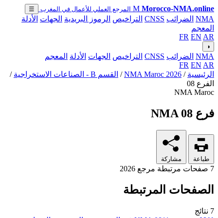
M
Morocco-NMA.online
المرجع العملي للأعمال في المغرب
☰
NMA
الضرائب
CNSS
التراخيص
الرموز البريدية
الجهات
الأدلة
المعجم
FR
EN
AR
◑
NMA
الضرائب
CNSS
التراخيص
الجهات
الأدلة
المعجم
FR
EN
AR
الرئيسية
/
NMA Maroc 2026
/
القسم B - الصناعات الاستخراجية
/
الفرع 08
NMA Maroc
فرع NMA 08
طباعة
مشاركة
7 صفحات مرتبطة
مرجع 2026
الصفحات المرتبطة
7 نتائج