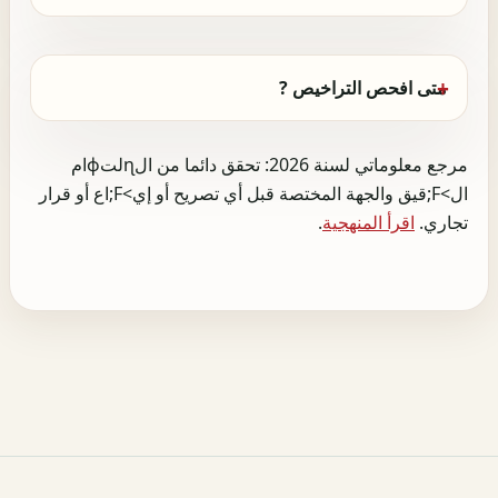
متى افحص التراخيص ?
مرجع معلوماتي لسنة 2026: تحقق دائما من الɳلتɸام
ال>F;قيق والجهة المختصة قبل أي تصريح أو إي>F;اع أو قرار
تجاري.
اقرأ المنهجية
.