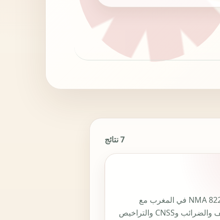
7 نتائج
رمز NMA 8220 في المغرب مع
التصنيف والضرائب وCNSS والتراخيص