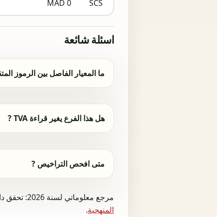
0 MAD
SCS
اسئلة شائعة
ما المعيار الفاصل بين الرموز المتق
هل هذا الفرع يغير قراءة TVA ?
متى افحص التراخيص ?
مرجع معلوماتي لسنة 2026: تحقق دائما من الɳلتɸام ال>F;قيق والجهة المختصة قبل أي تصريح أو إي>F;اع أو قرار تجاري.
المنهجية
.