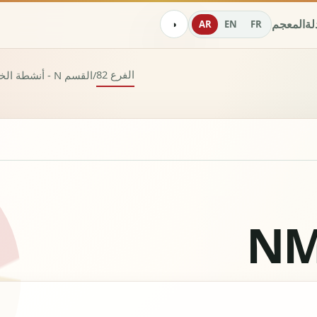
دلة
المعجم
AR
EN
FR
◑
الفرع 82
/
القسم N - أنشطة الخدمات الإدارية وخدمات الدعم