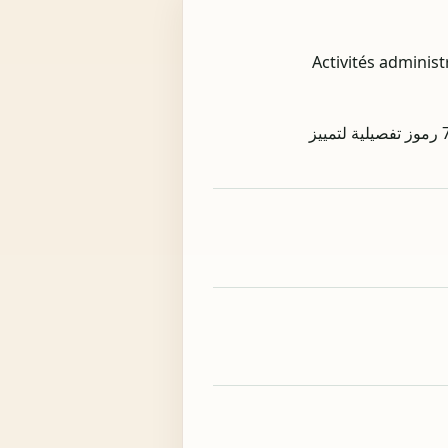
ات الأنشطة التفصيلية. التسمية الرسمية للفرع هي Activités administratives et
الفرع 82 (Activités administratives et autres activités de soutien aux entreprises) يحتوي على 7 رموز تفصيلية لتمييز