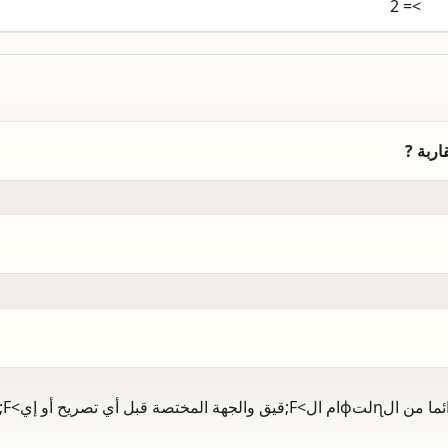
>= 2
اربة ?