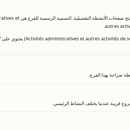
تصفح رموز NMA داخل الفرع 82 وافتح صفح
autres acti
طة صراحة بهذا الفرع.
روع قريبة عندما يختلف النشاط الرئيسي.