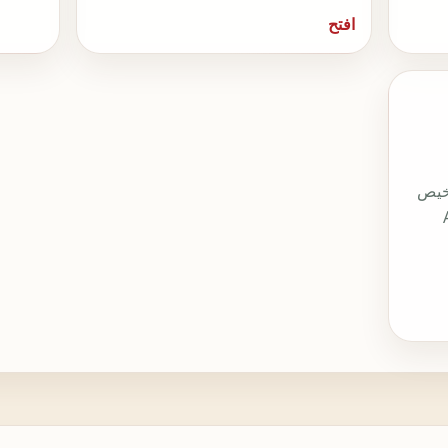
افتح
CNS والتراخيص
Aut