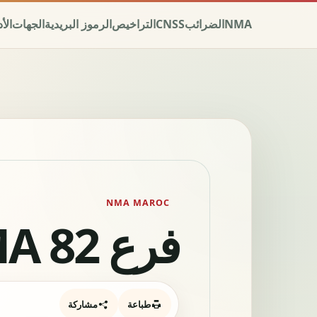
NMA
الضرائب
CNSS
التراخيص
الرموز البريدية
الجهات
الأ
NMA MAROC
فرع NMA 82
طباعة
مشاركة