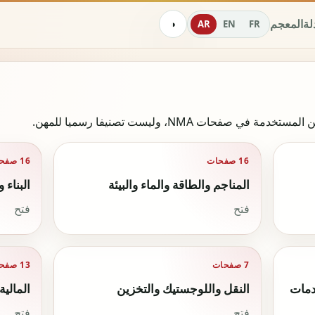
دلة
المعجم
AR
EN
FR
◑
صفحات NMA، وليست تصنيفا رسميا للمهن.
16 صفحات
16 صفحات
المناجم والطاقة والماء والبيئة
البناء 
فتح
فتح
7 صفحات
13 صفحات
دمات
النقل واللوجستيك والتخزين
المالية
فتح
فتح