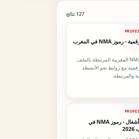
127 نتائج
PROFE
وكالة رقمية - رموز NMA في المغرب
رموز NMA المغربية المرتبطة بالملف
قمية مع روابط نحو الأنشطة
ة والمرتبطة.
PROFE
مسير أشغال - رموز NMA في
20