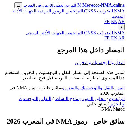
M
Morocco-NMA.online
المرجع العملي للأعمال في المغرب
☰
NMA
الضرائب
CNSS
التراخيص
الرموز البريدية
الجهات
الأدلة
المعجم
FR
EN
AR
◑
NMA
الضرائب
CNSS
التراخيص
الجهات
الأدلة
المعجم
FR
EN
AR
المسار داخل هذا المرجع
النقل واللوجستيك والتخزين
تنتمي هذه الصفحة إلى مسار النقل واللوجستيك والتخزين. استخدم
هذا المستوى لمقارنة الصفحات القريبة قبل فتح التفاصيل.
المهن
/
النقل واللوجستيك والتخزين
/
سائق خاص - رموز NMA في
المغرب 2026
الرئيسية
/
محاور المهن ونماذج النشاط
/
النقل واللوجستيك
والتخزين
/
سائق خاص
NMA Maroc
سائق خاص - رموز NMA في المغرب 2026