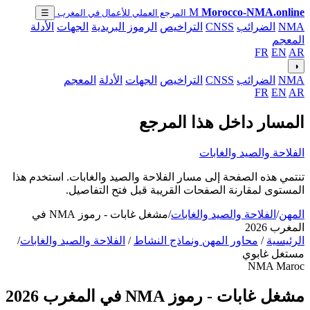
M
Morocco-NMA.online
المرجع العملي للأعمال في المغرب
☰
NMA
الضرائب
CNSS
التراخيص
الرموز البريدية
الجهات
الأدلة
المعجم
FR
EN
AR
◑
NMA
الضرائب
CNSS
التراخيص
الجهات
الأدلة
المعجم
FR
EN
AR
المسار داخل هذا المرجع
الفلاحة والصيد والغابات
تنتمي هذه الصفحة إلى مسار الفلاحة والصيد والغابات. استخدم هذا
المستوى لمقارنة الصفحات القريبة قبل فتح التفاصيل.
المهن
/
الفلاحة والصيد والغابات
/
مشغل غابات - رموز NMA في
المغرب 2026
الرئيسية
/
محاور المهن ونماذج النشاط
/
الفلاحة والصيد والغابات
/
مستغل غابوي
NMA Maroc
مشغل غابات - رموز NMA في المغرب 2026