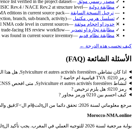
✓
مصدر رسمي موثق
—
e list verified in the project dataset.
✓
مطابقة دولية
—
SIC Rev.4 / NACE Rev.2 at structure level.
—
ترحيل النسخة السابقة
—
A editions in current source pack.
✓
تسلسل هرمي مكتمل
—
ection, branch, sub-branch, activity).
✕
حدود او احجام موثقة
—
ual NMA code level in current sources.
✓
مطابقة تجارة او تصدير
—
 trade-facing HS review workflow.
✕
مطابقة نظام قديم
—
 was found in current source inventory.
كيف نحسب هذه الدرجة ←
الأسئلة الشائعة (FAQ)
اذا كان نشاطي Sylviculture et autres activités forestières, هل هذا الرمز اساسي ?
رمز 0210: TVA قياسية ام خاصة ?
لنشاط Sylviculture et autres activités forestières, متى افحص CNSS ?
رمز 0210: هل يلزم ترخيص ?
كيف احسم بين 0210 ورمز مجاور ?
مرجع معلوماتي لسنة 2026: تحقق دائما من الɳلتɸام ال>F;قيق والجهة المختصة قبل أي تصريح أو إي>F;اع أو قرار تجاري.
Morocco-NMA.online
بوابة مرجعية لسنة 2026 للتوجيه العملي في المغرب. يجب تأكيد الɳلتɸامات ال>F;قيقة قبل أي تصريح أو طلب أو قرار مهم.