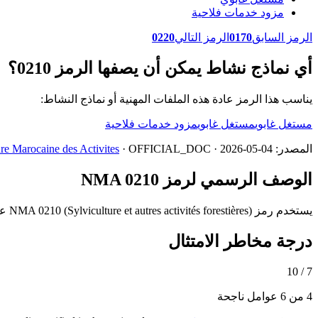
مزود خدمات فلاحية
الرمز السابق
0170
الرمز التالي
0220
أي نماذج نشاط يمكن أن يصفها الرمز 0210؟
يناسب هذا الرمز عادة هذه الملفات المهنية أو نماذج النشاط:
مستغل غابوي
مستغل غابوي
مزود خدمات فلاحية
المصدر:
· OFFICIAL_DOC · 2026-05-04
e Marocaine des Activites
الوصف الرسمي لرمز NMA 0210
يستخدم رمز NMA 0210 (Sylviculture et autres activités forestières) عندما يطابق النشاط الرئيسي هذا الوصف بدقة داخل الفرع 02 (Sylviculture et exploitation forestière). تحقق من الرموز المجاورة قبل الايداع.
درجة مخاطر الامتثال
7 / 10
4 من 6 عوامل ناجحة