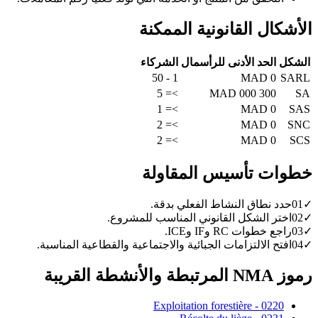
الأشكال القانونية الممكنة
الشكل
الحد الأدنى للرأسمال
الشركاء
1 - 50
0 MAD
SARL
>= 5
300 000 MAD
SA
>= 1
0 MAD
SAS
>= 2
0 MAD
SNC
>= 2
0 MAD
SCS
خطوات تأسيس المقاولة
✓
01
حدد نطاق النشاط الفعلي بدقة.
✓
02
اختر الشكل القانوني المناسب للمشروع.
✓
03
راجع خطوات RC وIF وICE.
✓
04
افتح الالتزامات الجبائية والاجتماعية والقطاعية المناسبة.
رموز NMA المرتبطة والأنشطة القريبة
0220 - Exploitation forestière