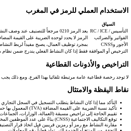
الاستخدام العملي للرمز في المغرب
السياق
التأسيس / RC / ICE
يعد الرمز 0210 مرجعاً للتصنيف عند وصف النشاط الرئيسي في ملف المقاولة.
الفواتير والضرائب
الرمز لا يحدد لوحده الضريبة على القيمة المضاف
الأجور وCNSS
بمجرد توظيف العمال، يصبح مفيداً لربط النشاط 
الترخيص أو الموافقة
فقط إذا كان النشاط الفعلي يندرج ضمن نظام 
التراخيص والأذونات القطاعية
لا توجد رخصة قطاعية عامة مرتبطة تلقائيا بهذا الفرع. ومع ذلك يجب م
نقاط اليقظة والامتثال
التأكد مما إذا كان النشاط يتطلب التسجيل في السجل التجاري أو 
تأكيد نسبة الضريبة على القيمة المضافة (TVA) المعمول بها حسب دوريات مديرية الضرائب.
تقييم الحاجة إلى تراخيص مسبقة (العمالة، الوزارات، الجماعات)
توقع التكاليف الاجتماعية (CNSS) بناءً على عدد الموظفين المخطط له.
مقارنة النشاط مع رمز أو رمزين قريبين قبل اتخاذ قرار التصنيف
التحقق من المنتج أو الخدمة التي تولد فعلياً رقم المعاملات.