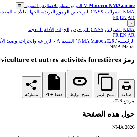
M
Morocco-NMA.online
المرجع العملي للأعمال في المغرب
☰
NMA
الضرائب
CNSS
التراخيص
الرموز البريدية
الجهات
الأدلة
المعجم
FR
EN
AR
◑
NMA
الضرائب
CNSS
التراخيص
الجهات
الأدلة
المعجم
FR
EN
AR
الرئيسية
/
NMA Maroc 2026
/
القسم A - الزراعة والحراجة وصيد الأسماك
NMA Maroc
رمز NMA 0210 - Sylviculture et autres activités forestières
طباعة
نسخ الرمز
نسخ الرابط
حفظ PDF
مشاركة
مرجع 2026
حول هذه الصفحة
NMA 2026