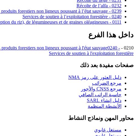
0231 - Récolte du liège
0232 - Récolte de l’alfa
0239 - Récolte d’autres produits forestiers non ligneux poussant à l’état sauvage
0240 - Services de soutien à l’exploitation forestière
0111 - Culture de céréales (à l’exception du riz), de légumineuses et de graines oléagineuses
داخل هذا الفرع
 produits forestiers non ligneux poussant à l'état sauvage
0240 -
0210 - Sylviculture et autres activités forestières
Services de soutien à l'exploitation forestière
صفحات مفيدة بعد ذلك
دليل العثور على رمز NMA
مرجع الضرائب
مرجع CNSS والأجور
حاسبة الراتب الصافي
دليل إنشاء SARL
الأنشطة المنظمة
محاور المهن ونماذج النشاط
مستغل غابوي
مستغل غابوي