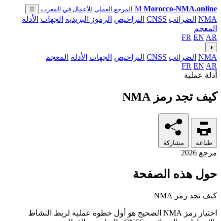
M
Morocco-NMA.online
المرجع العملي للأعمال في المغرب
☰
NMA
الضرائب
CNSS
التراخيص
الرموز البريدية
الجهات
الأدلة
المعجم
FR
EN
AR
◑
NMA
الضرائب
CNSS
التراخيص
الجهات
الأدلة
المعجم
FR
EN
AR
أدلة عملية
كيف تجد رمز NMA
طباعة
مشاركة
مرجع 2026
حول هذه الصفحة
كيف تجد رمز NMA
اختيار رمز NMA الصحيح هو أول خطوة عملية لربط النشاط