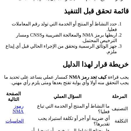
قائمة تحقق قبل التنفيذ
حدد النشاط أو المنتج أو الخدمة التي تولد رقم المعاملات
فعليا.
اربطها برمز NMA والمعالجة الضريبية وCNSS ومسار
الترخيص المحتمل.
جهز الوثائق الرسمية وتحقق من الإجراء الحالي قبل أي إيداع
ملزم.
خريطة قرار لهذا الدليل
يجب قراءة
كيف تجد رمز NMA
كمسار عملي يساعد على تحديد ما
يجب التحقق منه أولا وأي بوابة تفتح بعدها ومتى يلزم رأي مهني.
الصفحة
المرحلة
السؤال العملي
التالية
ما النشاط أو المنتج أو الخدمة التي تباع
رموز
التصنيف
NMA
فعليا؟
أي ضريبة أو أجر أو تكلفة استيراد يجب
التكلفة
الحاسبات
تقديرها؟
هل يحتاج النشاط إلى ترخيص أو تسجيل أو