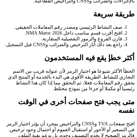
بالإجراءات والضرائب وCNSS والتراخيص القطاعية.
طريقة سريعة
صف النشاط الرئيسي ومصدر رقم المعاملات الحقيقي.
افتح أقرب قسم مناسب داخل NMA Maroc 2026.
قارن الفروع والرموز التفصيلية المتقاربة.
راجع بعد ذلك آثار الترخيص والضرائب وCNSS قبل التسجيل.
أكثر خطإ يقع فيه المستخدمون
الخطأ الأكثر شيوعا هو اختيار الرمز لأن عنوانه قريب من الاسم
التجاري للنشاط. الطريقة الأقوى هي البدء بالخدمة أو المنتج الذي
يحقق رقم المعاملات فعلا، ثم التحقق مما إذا كان هذا النشاط
رئيسيا أو مكملا أو جزءا من نموذج مختلط.
متى يجب فتح صفحات أخرى في الوقت
نفسه
افتح صفحات TVA وCNSS والتراخيص بمجرد أن يؤثر اختيار الرمز
في التسعير أو الأجور أو استقبال العموم أو احتمال وجود ترخيص.
فالرمز الصحيح لا يخدم التصنيف وحده، بل يدعم بقية الملف.