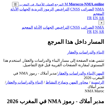
M
Morocco-NMA.online
المرجع العملي للأعمال في المغرب
☰
NMA
الضرائب
CNSS
التراخيص
الرموز البريدية
الجهات
الأدلة
المعجم
FR
EN
AR
◑
NMA
الضرائب
CNSS
التراخيص
الجهات
الأدلة
المعجم
FR
EN
AR
المسار داخل هذا المرجع
البناء والدراسات والعقار
تنتمي هذه الصفحة إلى مسار البناء والدراسات والعقار. استخدم هذا
المستوى لمقارنة الصفحات القريبة قبل فتح التفاصيل.
المهن
/
البناء والدراسات والعقار
/
مدبر أملاك - رموز NMA في
المغرب 2026
الرئيسية
/
محاور المهن ونماذج النشاط
/
البناء والدراسات والعقار
/
مدبر أملاك
NMA Maroc
مدبر أملاك - رموز NMA في المغرب 2026