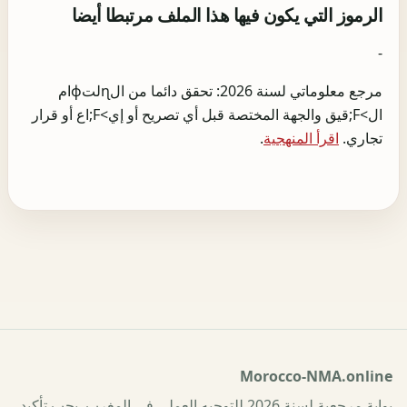
الرموز التي يكون فيها هذا الملف مرتبطا أيضا
-
مرجع معلوماتي لسنة 2026: تحقق دائما من الɳلتɸام
ال>F;قيق والجهة المختصة قبل أي تصريح أو إي>F;اع أو قرار
تجاري.
اقرأ المنهجية
.
Morocco-NMA.online
بوابة مرجعية لسنة 2026 للتوجيه العملي في المغرب. يجب تأكيد