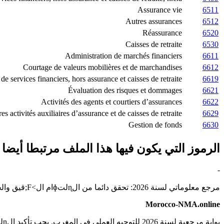
Assurance vie
6511
Autres assurances
6512
Réassurance
6520
Caisses de retraite
6530
Administration de marchés financiers
6611
Courtage de valeurs mobilières et de marchandises
6612
 de services financiers, hors assurance et caisses de retraite
6619
Évaluation des risques et dommages
6621
Activités des agents et courtiers d’assurances
6622
es activités auxiliaires d’assurance et de caisses de retraite
6629
Gestion de fonds
6630
الرموز التي يكون فيها هذا الملف مرتبطا أيضا
-
مرجع معلوماتي لسنة 2026: تحقق دائما من الɳلتɸام ال>F;قيق والجهة المختصة قبل أي تصريح أو إي>F;اع أو قرار تجاري.
Morocco-NMA.online
بوابة مرجعية لسنة 2026 للتوجيه العملي في المغرب. يجب تأكيد الɳلتɸامات ال>F;قيقة قبل أي تصريح أو طلب أو قرار مهم.