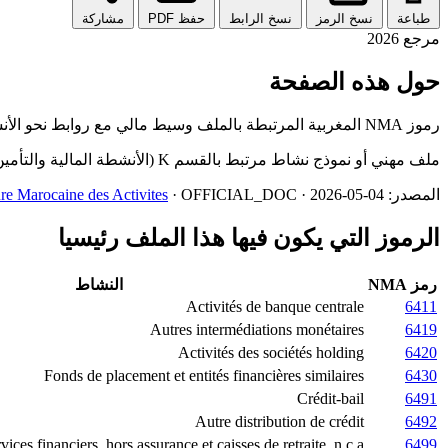
طباعة
نسخ الرمز
نسخ الرابط
حفظ PDF
مشاركة
مرجع 2026
حول هذه الصفحة
رموز NMA المغربية المرتبطة بالملف وسيط مالي مع روابط نحو الأنشطة الرئيسية والمرتبطة.
ملف مهني أو نموذج نشاط مرتبط بالقسم K (الأنشطة المالية والتأمين) في تسمية NMA. يستعمل هذا الربط كأداة قراءة وليس كاعتماد مهني رسمي.
المصدر:
· OFFICIAL_DOC · 2026-05-04
e Marocaine des Activites
الرموز التي يكون فيها هذا الملف رئيسيا
رمز NMA
النشاط
Activités de banque centrale
6411
Autres intermédiations monétaires
6419
Activités des sociétés holding
6420
Fonds de placement et entités financières similaires
6430
Crédit-bail
6491
Autre distribution de crédit
6492
vices financiers, hors assurance et caisses de retraite, n.c.a.
6499