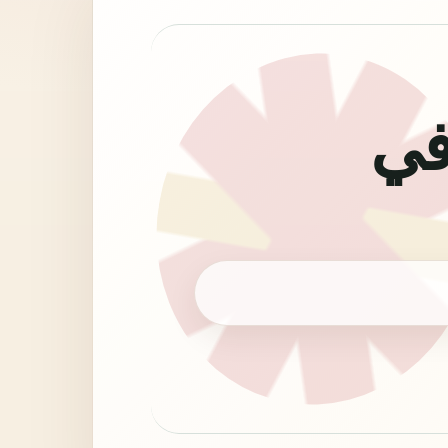
ي منزلي - رموز NMA في