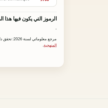
الرموز التي يكون فيها هذا ا
-
مرجع معلوماتي لسنة 2026: تحقق دائما من الɳلتɸام ال>F;قيق والجهة المختصة قبل أي تصريح أو إي>F;اع أو قرار تجاري.
المنهجية
.