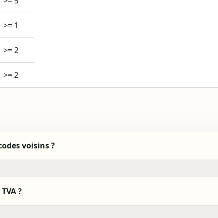
>= 5
>= 1
>= 2
>= 2
codes voisins ?
 TVA ?