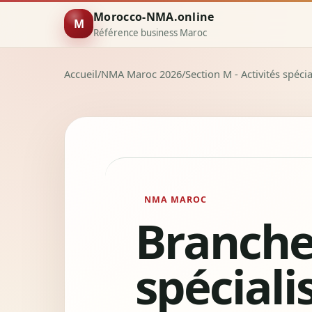
Morocco-NMA.online
M
Référence business Maroc
Accueil
/
NMA Maroc 2026
/
Section M - Activités spéci
NMA MAROC
Branche 
spéciali