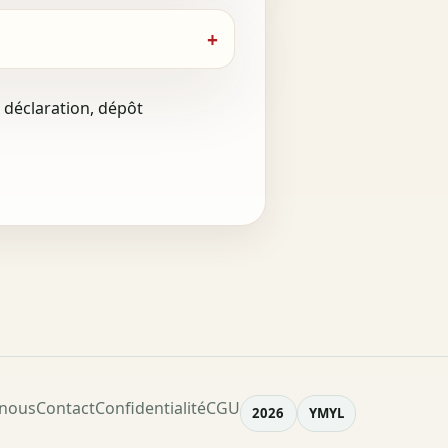
t déclaration, dépôt
nous
Contact
Confidentialité
CGU
2026
YMYL