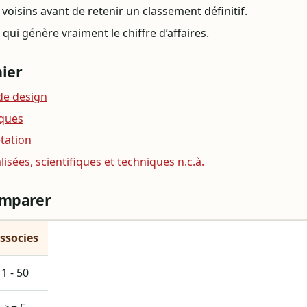
oisins avant de retenir un classement définitif.
 qui génère vraiment le chiffre d’affaires.
ier
 de design
iques
étation
lisées, scientifiques et techniques n.c.à.
omparer
ssocies
1 - 50