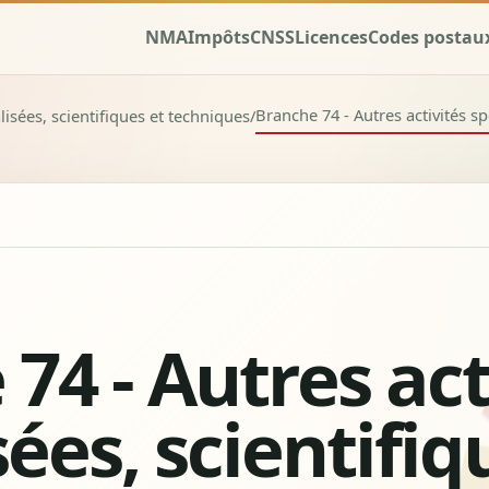
NMA
Impôts
CNSS
Licences
Codes postau
Branche 74 - Autres activités sp
alisées, scientifiques et techniques
/
74 - Autres act
sées, scientifiq