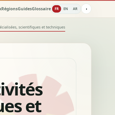
x
Régions
Guides
Glossaire
FR
EN
AR
◑
écialisées, scientifiques et techniques
ivités
ues et