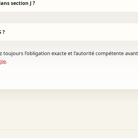
ns section J ?
S ?
ez toujours l’obligation exacte et l’autorité compétente avan
gie
.