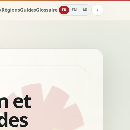
x
Régions
Guides
Glossaire
FR
EN
AR
◑
n et
des