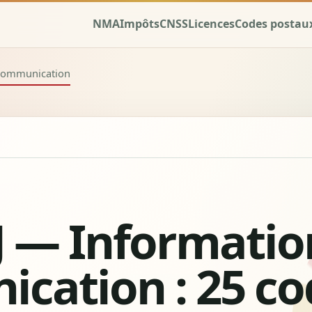
NMA
Impôts
CNSS
Licences
Codes postau
t communication
J — Informatio
cation : 25 co