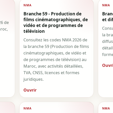
NMA
NMA
Branche 59 - Production de
Bran
films cinématographiques, de
et di
26 de
vidéo et de programmes de
Consu
aroc,
télévision
la br
Consultez les codes NMA 2026 de
diffu
la branche 59 (Production de films
détail
cinématographiques, de vidéo et
forme
de programmes de télévision) au
Ouvri
Maroc, avec activités détaillées,
TVA, CNSS, licences et formes
juridiques.
Ouvrir
NMA
NMA