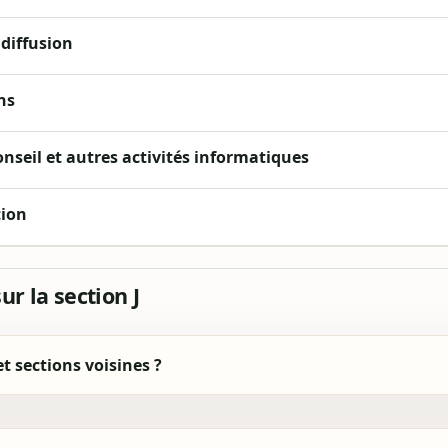
diffusion
ns
seil et autres activités informatiques
tion
r la section J
et sections voisines ?