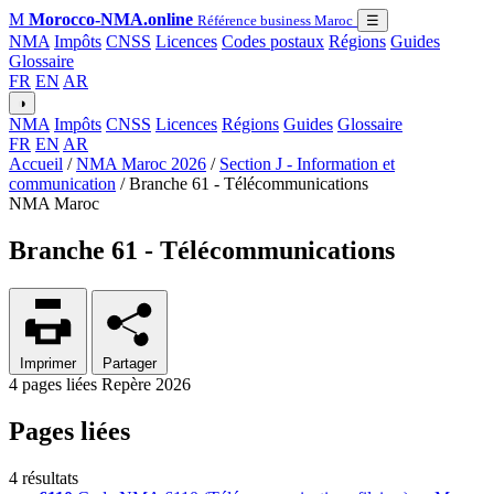
M
Morocco-NMA.online
Référence business Maroc
☰
NMA
Impôts
CNSS
Licences
Codes postaux
Régions
Guides
Glossaire
FR
EN
AR
◑
NMA
Impôts
CNSS
Licences
Régions
Guides
Glossaire
FR
EN
AR
Accueil
/
NMA Maroc 2026
/
Section J - Information et
communication
/
Branche 61 - Télécommunications
NMA Maroc
Branche 61 - Télécommunications
Imprimer
Partager
4 pages liées
Repère 2026
Pages liées
4 résultats