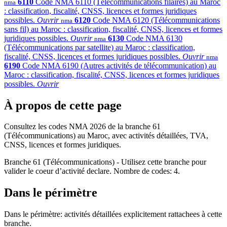
6110
Code NMA 6110 (Télécommunications filaires) au Maroc
nma
: classification, fiscalité, CNSS, licences et formes juridiques
possibles.
Ouvrir
6120
Code NMA 6120 (Télécommunications
nma
sans fil) au Maroc : classification, fiscalité, CNSS, licences et formes
juridiques possibles.
Ouvrir
6130
Code NMA 6130
nma
(Télécommunications par satellite) au Maroc : classification,
fiscalité, CNSS, licences et formes juridiques possibles.
Ouvrir
nma
6190
Code NMA 6190 (Autres activités de télécommunication) au
Maroc : classification, fiscalité, CNSS, licences et formes juridiques
possibles.
Ouvrir
À propos de cette page
Consultez les codes NMA 2026 de la branche 61
(Télécommunications) au Maroc, avec activités détaillées, TVA,
CNSS, licences et formes juridiques.
Branche 61 (Télécommunications) - Utilisez cette branche pour
valider le coeur d’activité declare. Nombre de codes: 4.
Dans le périmètre
Dans le périmètre: activités détaillées explicitement rattachees à cette
branche.