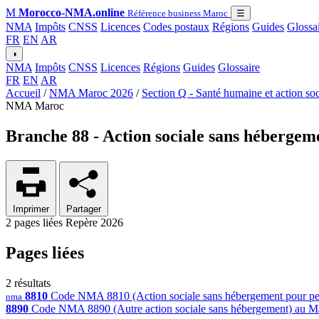
M
Morocco-NMA.online
Référence business Maroc
☰
NMA
Impôts
CNSS
Licences
Codes postaux
Régions
Guides
Glossa
FR
EN
AR
◑
NMA
Impôts
CNSS
Licences
Régions
Guides
Glossaire
FR
EN
AR
Accueil
/
NMA Maroc 2026
/
Section Q - Santé humaine et action soc
NMA Maroc
Branche 88 - Action sociale sans hébergem
Imprimer
Partager
2 pages liées
Repère 2026
Pages liées
2 résultats
8810
Code NMA 8810 (Action sociale sans hébergement pour person
nma
8890
Code NMA 8890 (Autre action sociale sans hébergement) au Maroc 