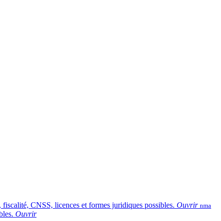
scalité, CNSS, licences et formes juridiques possibles.
Ouvrir
nma
bles.
Ouvrir