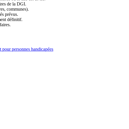
ires de la DGI.
ères, communes).
és prévus.
nt définitif.
faires.
et pour personnes handicapées