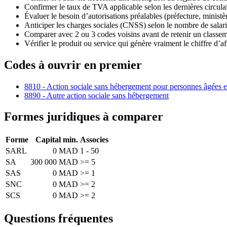
Confirmer le taux de TVA applicable selon les dernières circula
Évaluer le besoin d’autorisations préalables (préfecture, minist
Anticiper les charges sociales (CNSS) selon le nombre de salari
Comparer avec 2 ou 3 codes voisins avant de retenir un classeme
Vérifier le produit ou service qui génère vraiment le chiffre d’af
Codes à ouvrir en premier
8810 - Action sociale sans hébergement pour personnes âgées 
8890 - Autre action sociale sans hébergement
Formes juridiques à comparer
Forme
Capital min.
Associes
SARL
0 MAD
1 - 50
SA
300 000 MAD
>= 5
SAS
0 MAD
>= 1
SNC
0 MAD
>= 2
SCS
0 MAD
>= 2
Questions fréquentes