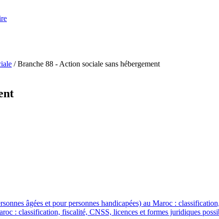
ire
iale
/
Branche 88 - Action sociale sans hébergement
ent
nes âgées et pour personnes handicapées) au Maroc : classification, fi
: classification, fiscalité, CNSS, licences et formes juridiques possi