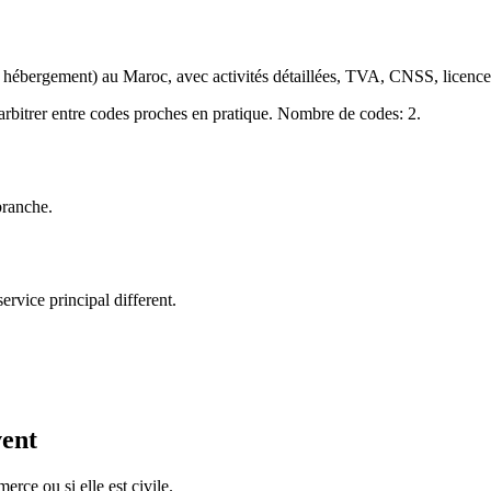
hébergement) au Maroc, avec activités détaillées, TVA, CNSS, licences
arbitrer entre codes proches en pratique. Nombre de codes: 2.
branche.
ervice principal different.
vent
erce ou si elle est civile.