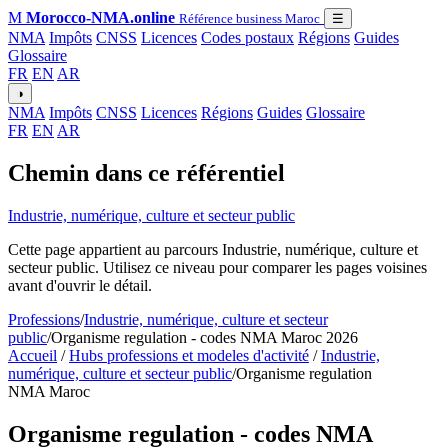
M
Morocco-NMA.online
Référence business Maroc
☰
NMA
Impôts
CNSS
Licences
Codes postaux
Régions
Guides
Glossaire
FR
EN
AR
◑
NMA
Impôts
CNSS
Licences
Régions
Guides
Glossaire
FR
EN
AR
Chemin dans ce référentiel
Industrie, numérique, culture et secteur public
Cette page appartient au parcours Industrie, numérique, culture et
secteur public. Utilisez ce niveau pour comparer les pages voisines
avant d'ouvrir le détail.
Professions
/
Industrie, numérique, culture et secteur
public
/
Organisme regulation - codes NMA Maroc 2026
Accueil
/
Hubs professions et modeles d'activité
/
Industrie,
numérique, culture et secteur public
/
Organisme regulation
NMA Maroc
Organisme regulation - codes NMA