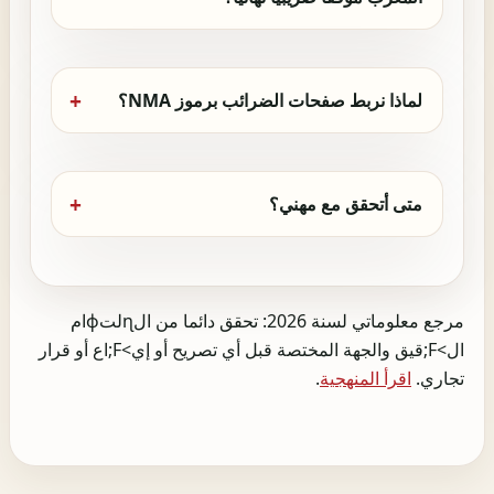
لماذا نربط صفحات الضرائب برموز NMA؟
متى أتحقق مع مهني؟
مرجع معلوماتي لسنة 2026: تحقق دائما من الɳلتɸام
ال>F;قيق والجهة المختصة قبل أي تصريح أو إي>F;اع أو قرار
تجاري.
اقرأ المنهجية
.