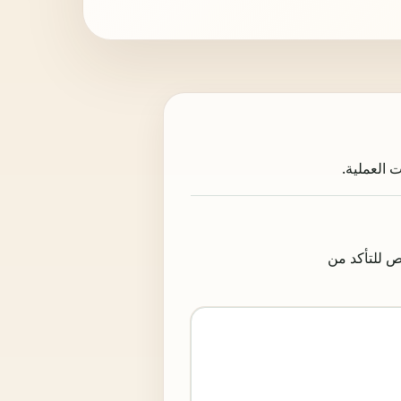
النشاط، ثم افتح صفحات NMA والضرائب وCNSS والتراخيص للتأكد من