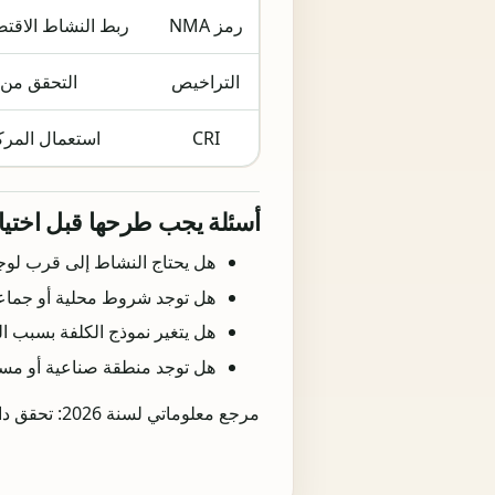
رمز NMA
ربط النشاط الاقتص
التراخيص
التحقق من ا
CRI
استعمال المركز
أسئلة يجب طرحها قبل اختيار
هل يحتاج النشاط إلى قرب لوج
هل توجد شروط محلية أو جماعي
هل يتغير نموذج الكلفة بسبب الع
هل توجد منطقة صناعية أو مس
مرجع معلوماتي لسنة 2026: تحقق دائما من الالتزام الدقيق والجهة المختصة قبل أي تصريح أو إيداع أو قرار تجاري.