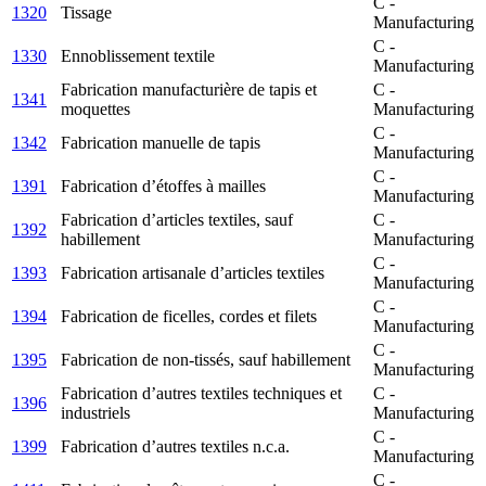
C -
1320
Tissage
Manufacturing
C -
1330
Ennoblissement textile
Manufacturing
Fabrication manufacturière de tapis et
C -
1341
moquettes
Manufacturing
C -
1342
Fabrication manuelle de tapis
Manufacturing
C -
1391
Fabrication d’étoffes à mailles
Manufacturing
Fabrication d’articles textiles, sauf
C -
1392
habillement
Manufacturing
C -
1393
Fabrication artisanale d’articles textiles
Manufacturing
C -
1394
Fabrication de ficelles, cordes et filets
Manufacturing
C -
1395
Fabrication de non-tissés, sauf habillement
Manufacturing
Fabrication d’autres textiles techniques et
C -
1396
industriels
Manufacturing
C -
1399
Fabrication d’autres textiles n.c.a.
Manufacturing
C -