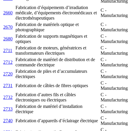
Manufacturing
Fabrication d’équipements d’irradiation
C -
2660
médicale, d’équipements électromédicaux et
Manufacturing
électrothérapeutiques
Fabrication de matériels optique et
C -
2670
photographique
Manufacturing
Fabrication de supports magnétiques et
C -
2680
optiques
Manufacturing
Fabrication de moteurs, génératrices et
C -
2711
transformateurs électriques
Manufacturing
Fabrication de matériel de distribution et de
C -
2712
commande électrique
Manufacturing
Fabrication de piles et d’accumulateurs
C -
2720
électriques
Manufacturing
C -
2731
Fabrication de câbles de fibres optiques
Manufacturing
Fabrication d’autres fils et câbles
C -
2732
électroniques ou électriques
Manufacturing
Fabrication de matériel d’installation
C -
2733
électrique
Manufacturing
C -
2740
Fabrication d’appareils d’éclairage électrique
Manufacturing
C -