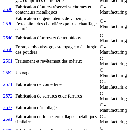
gaz comprimés ou liquéfiés
Manufacturing
Fabrication d’autres réservoirs, citernes et
C -
2529
conteneurs métalliques
Manufacturing
Fabrication de générateurs de vapeur, à
C -
2530
l’exception des chaudières pour le chauffage
Manufacturing
central
C -
2540
Fabrication d’armes et de munitions
Manufacturing
Forge, emboutissage, estampage; métallurgie
C -
2550
des poudres
Manufacturing
C -
2561
Traitement et revêtement des métaux
Manufacturing
C -
2562
Usinage
Manufacturing
C -
2571
Fabrication de coutellerie
Manufacturing
C -
2572
Fabrication de serrures et de ferrures
Manufacturing
C -
2573
Fabrication d’outillage
Manufacturing
Fabrication de fûts et emballages métalliques
C -
2591
similaires
Manufacturing
C -