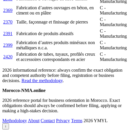
Manufacturing
Fabrication d’autres ouvrages en béton, en
C -
2369
ciment ou en plâtre
Manufacturing
C -
2370
Taille, façonnage et finissage de pierres
Manufacturing
C -
2391
Fabrication de produits abrasifs
Manufacturing
Fabrication d’autres produits minéraux non
C -
2399
métalliques n.c.a.
Manufacturing
Fabrication de tubes, tuyaux, profilés creux
C -
2420
et accessoires correspondants en acier
Manufacturing
2026 informational reference: always confirm the exact obligation
and competent authority before filing, registration or business
decisions.
Read the methodology
.
Morocco-NMA.online
2026 reference portal for business orientation in Morocco. Exact
obligations should always be confirmed before filing, applying or
making a high-stakes decision.
Methodology
About
Contact
Privacy
Terms
2026
YMYL
↑