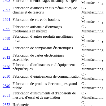
2592
Fabrication d’emballages métalliques légers
Manufacturing
Fabrication d’articles en fils métalliques, de
C -
2593
chaînes et de ressorts
Manufacturing
C -
2594
Fabrication de vis et de boulons
Manufacturing
Fabrication artisanale d’ouvrages
C -
2595
traditionnels en métaux
Manufacturing
Fabrication d’autres produits métalliques
C -
2599
n.c.a.
Manufacturing
C -
2611
Fabrication de composants électroniques
Manufacturing
Fabrication de cartes électroniques
C -
2612
assemblées
Manufacturing
Fabrication d’ordinateurs et d’équipements
C -
2620
périphériques
Manufacturing
C -
2630
Fabrication d’équipements de communication
Manufacturing
Fabrication de produits électroniques grand
C -
2640
public
Manufacturing
Fabrication d’instruments et d’appareils de
C -
2651
mesure, d’essai et de navigation
Manufacturing
C -
2652
Horlogerie