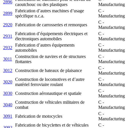
2896
caoutchouc ou des plastiques
Manufacturing
Fabrication d’autres machines d’usage
C -
2899
spécifique n.c.a.
Manufacturing
C -
2920
Fabrication de carrosseries et remorques
Manufacturing
Fabrication d’équipements électriques et
C -
2931
électroniques automobiles
Manufacturing
Fabrication d’autres équipements
C -
2932
automobiles
Manufacturing
Construction de navires et de structures
C -
3011
flottantes
Manufacturing
C -
3012
Construction de bateaux de plaisance
Manufacturing
Construction de locomotives et d’autre
C -
3020
matériel ferroviaire roulant
Manufacturing
C -
3030
Construction aéronautique et spatiale
Manufacturing
Construction de véhicules militaires de
C -
3040
combat
Manufacturing
C -
3091
Fabrication de motocycles
Manufacturing
Fabrication de bicyclettes et de véhicules
C -
3092