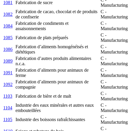
1081
Fabrication de sucre
Manufacturing
Fabrication de cacao, chocolat et de produits
C -
1082
de confiserie
Manufacturing
Fabrication de condiments et
C -
1084
assaisonnements
Manufacturing
C -
1085
Fabrication de plats préparés
Manufacturing
Fabrication d’aliments homogénéisés et
C -
1086
diététiques
Manufacturing
Fabrication d’autres produits alimentaires
C -
1089
n.c.a.
Manufacturing
Fabrication d’aliments pour animaux de
C -
1091
ferme
Manufacturing
Fabrication d’aliments pour animaux de
C -
1092
compagnie
Manufacturing
C -
1103
Fabrication de bière et de malt
Manufacturing
Industrie des eaux minérales et autres eaux
C -
1104
embouteillées
Manufacturing
C -
1105
Industrie des boissons rafraîchissantes
Manufacturing
C -