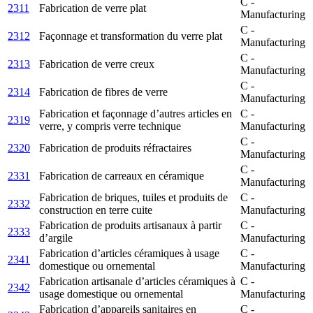
C -
2311
Fabrication de verre plat
Manufacturing
C -
2312
Façonnage et transformation du verre plat
Manufacturing
C -
2313
Fabrication de verre creux
Manufacturing
C -
2314
Fabrication de fibres de verre
Manufacturing
Fabrication et façonnage d’autres articles en
C -
2319
verre, y compris verre technique
Manufacturing
C -
2320
Fabrication de produits réfractaires
Manufacturing
C -
2331
Fabrication de carreaux en céramique
Manufacturing
Fabrication de briques, tuiles et produits de
C -
2332
construction en terre cuite
Manufacturing
Fabrication de produits artisanaux à partir
C -
2333
d’argile
Manufacturing
Fabrication d’articles céramiques à usage
C -
2341
domestique ou ornemental
Manufacturing
Fabrication artisanale d’articles céramiques à
C -
2342
usage domestique ou ornemental
Manufacturing
Fabrication d’appareils sanitaires en
C -