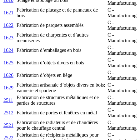
1610
Sciage et rabotage du bois
Manufacturing
Fabrication de placage et de panneaux de
C -
1621
bois
Manufacturing
C -
1622
Fabrication de parquets assemblés
Manufacturing
Fabrication de charpentes et d’autres
C -
1623
menuiseries
Manufacturing
C -
1624
Fabrication d’emballages en bois
Manufacturing
C -
1625
Fabrication d’objets divers en bois
Manufacturing
C -
1626
Fabrication d’objets en liège
Manufacturing
Fabrication artisanale d’objets divers en bois;
C -
1629
vannerie et sparterie
Manufacturing
Fabrication de structures métalliques et de
C -
2511
parties de structures
Manufacturing
C -
2512
Fabrication de portes et fenêtres en métal
Manufacturing
Fabrication de radiateurs et de chaudières
C -
2521
pour le chauffage central
Manufacturing
Fabrication de récipients métalliques pour
C -
2522