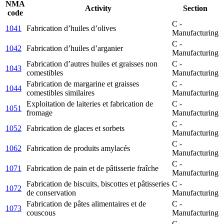
NMA
Activity
Section
code
C -
1041
Fabrication d’huiles d’olives
Manufacturing
C -
1042
Fabrication d’huiles d’arganier
Manufacturing
Fabrication d’autres huiles et graisses non
C -
1043
comestibles
Manufacturing
Fabrication de margarine et graisses
C -
1044
comestibles similaires
Manufacturing
Exploitation de laiteries et fabrication de
C -
1051
fromage
Manufacturing
C -
1052
Fabrication de glaces et sorbets
Manufacturing
C -
1062
Fabrication de produits amylacés
Manufacturing
C -
1071
Fabrication de pain et de pâtisserie fraîche
Manufacturing
Fabrication de biscuits, biscottes et pâtisseries
C -
1072
de conservation
Manufacturing
Fabrication de pâtes alimentaires et de
C -
1073
couscous
Manufacturing
C -