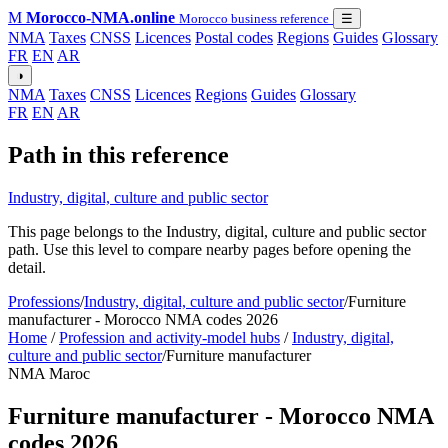
M
Morocco-NMA.online
Morocco business reference
☰
NMA
Taxes
CNSS
Licences
Postal codes
Regions
Guides
Glossary
FR
EN
AR
◑
NMA
Taxes
CNSS
Licences
Regions
Guides
Glossary
FR
EN
AR
Path in this reference
Industry, digital, culture and public sector
This page belongs to the Industry, digital, culture and public sector
path. Use this level to compare nearby pages before opening the
detail.
Professions
/
Industry, digital, culture and public sector
/
Furniture
manufacturer - Morocco NMA codes 2026
Home
/
Profession and activity-model hubs
/
Industry, digital,
culture and public sector
/
Furniture manufacturer
NMA Maroc
Furniture manufacturer - Morocco NMA
codes 2026