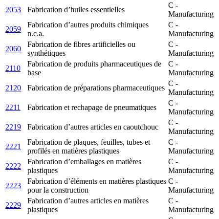
C -
2053
Fabrication d’huiles essentielles
Manufacturing
Fabrication d’autres produits chimiques
C -
2059
n.c.a.
Manufacturing
Fabrication de fibres artificielles ou
C -
2060
synthétiques
Manufacturing
Fabrication de produits pharmaceutiques de
C -
2110
base
Manufacturing
C -
2120
Fabrication de préparations pharmaceutiques
Manufacturing
C -
2211
Fabrication et rechapage de pneumatiques
Manufacturing
C -
2219
Fabrication d’autres articles en caoutchouc
Manufacturing
Fabrication de plaques, feuilles, tubes et
C -
2221
profilés en matières plastiques
Manufacturing
Fabrication d’emballages en matières
C -
2222
plastiques
Manufacturing
Fabrication d’éléments en matières plastiques
C -
2223
pour la construction
Manufacturing
Fabrication d’autres articles en matières
C -
2229
plastiques
Manufacturing