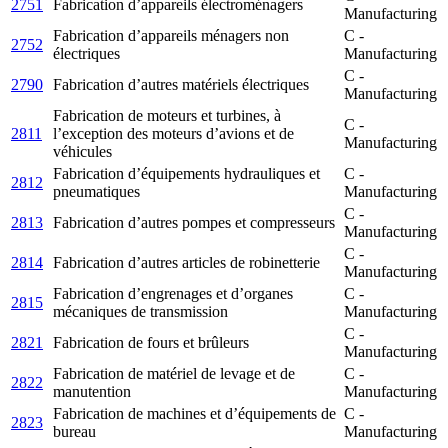
2751
Fabrication d’appareils électroménagers
Manufacturing
Fabrication d’appareils ménagers non
C -
2752
électriques
Manufacturing
C -
2790
Fabrication d’autres matériels électriques
Manufacturing
Fabrication de moteurs et turbines, à
C -
2811
l’exception des moteurs d’avions et de
Manufacturing
véhicules
Fabrication d’équipements hydrauliques et
C -
2812
pneumatiques
Manufacturing
C -
2813
Fabrication d’autres pompes et compresseurs
Manufacturing
C -
2814
Fabrication d’autres articles de robinetterie
Manufacturing
Fabrication d’engrenages et d’organes
C -
2815
mécaniques de transmission
Manufacturing
C -
2821
Fabrication de fours et brûleurs
Manufacturing
Fabrication de matériel de levage et de
C -
2822
manutention
Manufacturing
Fabrication de machines et d’équipements de
C -
2823
bureau
Manufacturing