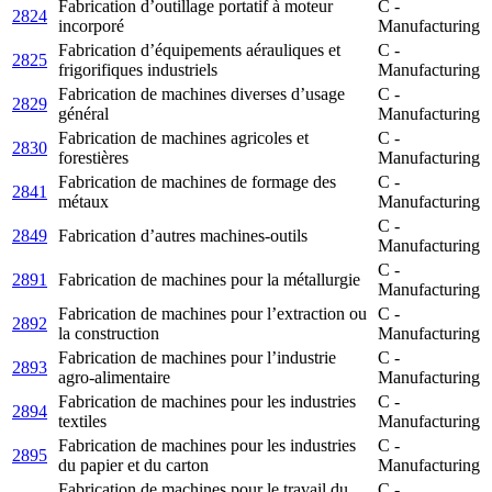
Fabrication d’outillage portatif à moteur
C -
2824
incorporé
Manufacturing
Fabrication d’équipements aérauliques et
C -
2825
frigorifiques industriels
Manufacturing
Fabrication de machines diverses d’usage
C -
2829
général
Manufacturing
Fabrication de machines agricoles et
C -
2830
forestières
Manufacturing
Fabrication de machines de formage des
C -
2841
métaux
Manufacturing
C -
2849
Fabrication d’autres machines-outils
Manufacturing
C -
2891
Fabrication de machines pour la métallurgie
Manufacturing
Fabrication de machines pour l’extraction ou
C -
2892
la construction
Manufacturing
Fabrication de machines pour l’industrie
C -
2893
agro-alimentaire
Manufacturing
Fabrication de machines pour les industries
C -
2894
textiles
Manufacturing
Fabrication de machines pour les industries
C -
2895
du papier et du carton
Manufacturing
Fabrication de machines pour le travail du
C -