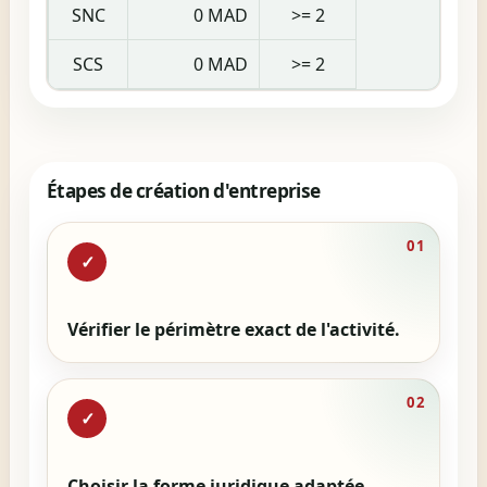
SNC
0 MAD
>= 2
SCS
0 MAD
>= 2
Étapes de création d'entreprise
01
✓
Vérifier le périmètre exact de l'activité.
02
✓
Choisir la forme juridique adaptée.