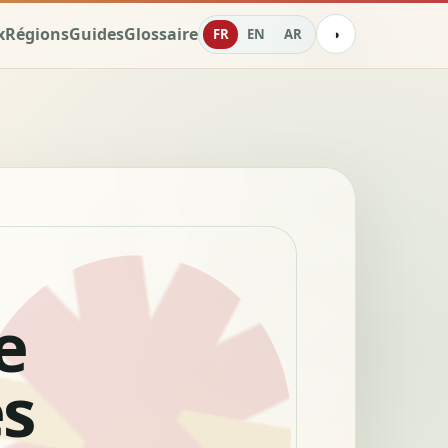
x
Régions
Guides
Glossaire
FR
EN
AR
◑
e
és