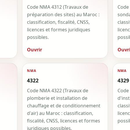
Code NMA 4312 (Travaux de
Code 
préparation des sites) au Maroc :
sonda
classification, fiscalité, CNSS,
classi
licences et formes juridiques
licen
possibles.
possi
Ouvrir
Ouvri
NMA
NMA
4322
4329
Code NMA 4322 (Travaux de
Code 
plomberie et installation de
d'inst
chauffage et de conditionnement
classi
d'air) au Maroc : classification,
licen
fiscalité, CNSS, licences et formes
possi
juridiques possibles.