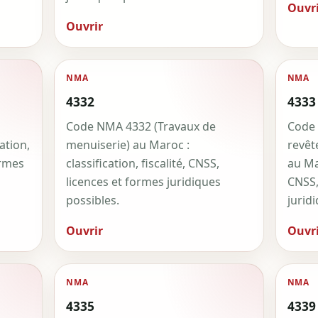
Ouvri
Ouvrir
NMA
NMA
4332
4333
Code NMA 4332 (Travaux de
Code 
ation,
menuiserie) au Maroc :
revêt
ormes
classification, fiscalité, CNSS,
au Mar
licences et formes juridiques
CNSS,
possibles.
jurid
Ouvrir
Ouvri
NMA
NMA
4335
4339