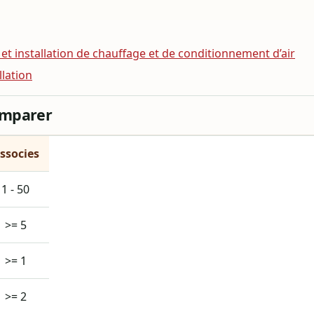
et installation de chauffage et de conditionnement d’air
llation
omparer
ssocies
1 - 50
>= 5
>= 1
>= 2