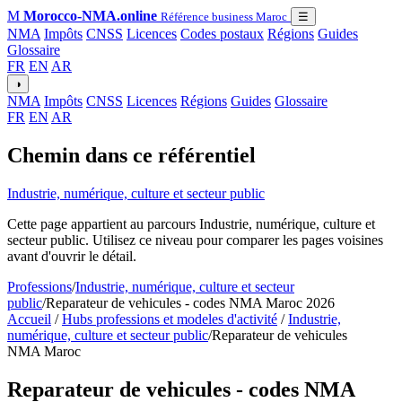
M
Morocco-NMA.online
Référence business Maroc
☰
NMA
Impôts
CNSS
Licences
Codes postaux
Régions
Guides
Glossaire
FR
EN
AR
◑
NMA
Impôts
CNSS
Licences
Régions
Guides
Glossaire
FR
EN
AR
Chemin dans ce référentiel
Industrie, numérique, culture et secteur public
Cette page appartient au parcours Industrie, numérique, culture et
secteur public. Utilisez ce niveau pour comparer les pages voisines
avant d'ouvrir le détail.
Professions
/
Industrie, numérique, culture et secteur
public
/
Reparateur de vehicules - codes NMA Maroc 2026
Accueil
/
Hubs professions et modeles d'activité
/
Industrie,
numérique, culture et secteur public
/
Reparateur de vehicules
NMA Maroc
Reparateur de vehicules - codes NMA