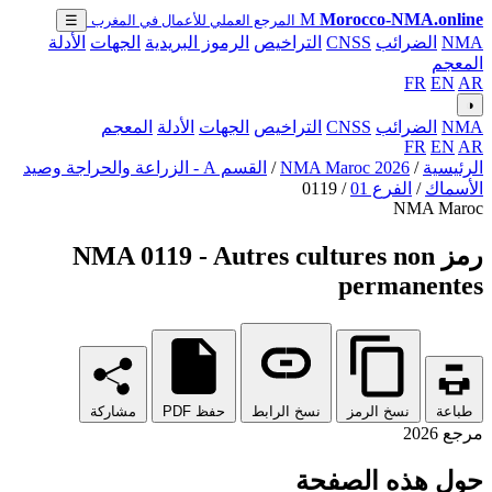
M
Morocco-NMA.online
المرجع العملي للأعمال في المغرب
☰
NMA
الضرائب
CNSS
التراخيص
الرموز البريدية
الجهات
الأدلة
المعجم
FR
EN
AR
◑
NMA
الضرائب
CNSS
التراخيص
الجهات
الأدلة
المعجم
FR
EN
AR
الرئيسية
/
NMA Maroc 2026
/
القسم A - الزراعة والحراجة وصيد
الأسماك
/
الفرع 01
/
0119
NMA Maroc
رمز NMA 0119 - Autres cultures non
permanentes
طباعة
نسخ الرمز
نسخ الرابط
حفظ PDF
مشاركة
مرجع 2026
حول هذه الصفحة