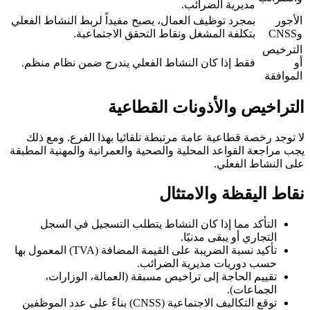
مديرية الضرائب.
الأجور
بمجرد توظيف العمال، يصبح مفيداً لربط النشاط الفعلي
وCNSS
بتكلفة المشغل ونقاط التحقق الاجتماعية.
الترخيص
أو
فقط إذا كان النشاط الفعلي يندرج ضمن نظام منظم.
الموافقة
التراخيص والأذونات القطاعية
لا توجد رخصة قطاعية عامة مرتبطة تلقائيا بهذا الفرع. ومع ذلك
يجب مراجعة القواعد المحلية والصحية والعمرانية والمهنية المطبقة
على النشاط الفعلي.
نقاط اليقظة والامتثال
التأكد مما إذا كان النشاط يتطلب التسجيل في السجل
التجاري أو يبقى مدنيًا.
تأكيد نسبة الضريبة على القيمة المضافة (TVA) المعمول بها
حسب دوريات مديرية الضرائب.
تقييم الحاجة إلى تراخيص مسبقة (العمالة، الوزارات،
الجماعات).
توقع التكاليف الاجتماعية (CNSS) بناءً على عدد الموظفين