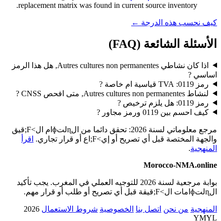
replacement matrix was found in current source inventory.
كيف نحسب هذه الدرجة ←
الأسئلة الشائعة (FAQ)
اذا كان نشاطي Autres cultures non permanentes, هل هذا الرمز
اساسي ?
رمز 0119: TVA قياسية ام خاصة ?
لنشاط Autres cultures non permanentes, متى افحص CNSS ?
رمز 0119: هل يلزم ترخيص ?
كيف احسم بين 0119 ورمز مجاور ?
مرجع معلوماتي لسنة 2026: تحقق دائما من الɳلتɸام ال>F;قيق
والجهة المختصة قبل أي تصريح أو إي>F;اع أو قرار تجاري.
اقرأ
المنهجية
.
Morocco-NMA.online
بوابة مرجعية لسنة 2026 للتوجيه العملي في المغرب. يجب تأكيد
الɳلتɸامات ال>F;قيقة قبل أي تصريح أو طلب أو قرار مهم.
المنهجية
من نحن
اتصل بنا
الخصوصية
شروط الاستعمال
2026
YMYL