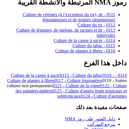
رموز NMA المرتبطة والأنشطة القريبة
0111 - Culture de céréales (à l’exception du riz), de
légumineuses et de graines oléagineuses
0112 - Culture du riz
0113 - Culture de légumes, de melons, de racines et de
tubercules
0114 - Culture de la canne à sucre
0115 - Culture du tabac
0116 - Culture de plantes à fibres
داخل هذا الفرع
0115 - Culture du tabac
0116 -
0114 - Culture de la canne à sucre
Culture de plantes à fibres
0117 - Culture fourragères
0119 - Autres
cultures non permanentes
0121 - Culture de la vigne
0122 - Culture
des palmiers-dattiers
0123 - Culture d'autres fruits tropicaux et
subtropicaux
0124 - Culture d'agrumes
صفحات مفيدة بعد ذلك
دليل العثور على رمز NMA
مرجع الضرائب