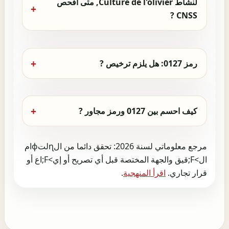
لنشاط Culture de l'olivier, متى افحص
CNSS ?
رمز 0127: هل يلزم ترخيص ?
كيف احسم بين 0127 ورمز مجاور ?
مرجع معلوماتي لسنة 2026: تحقق دائما من الɳلتɸام
ال>F;قيق والجهة المختصة قبل أي تصريح أو إي>F;اع أو
قرار تجاري.
اقرأ المنهجية
.