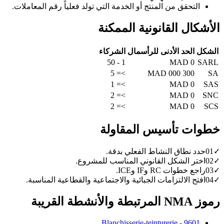
التحقق من المنتج أو الخدمة التي تولد فعلياً رقم المعاملات.
الأشكال القانونية الممكنة
الشكل
الحد الأدنى للرأسمال
الشركاء
1 - 50
0 MAD
SARL
>= 5
300 000 MAD
SA
>= 1
0 MAD
SAS
>= 2
0 MAD
SNC
>= 2
0 MAD
SCS
خطوات تأسيس المقاولة
✓
01
حدد نطاق النشاط الفعلي بدقة.
✓
02
اختر الشكل القانوني المناسب للمشروع.
✓
03
راجع خطوات RC وIF وICE.
✓
04
افتح الالتزامات الجبائية والاجتماعية والقطاعية المناسبة.
رموز NMA المرتبطة والأنشطة القريبة
9601 - Blanchisserie-teinturerie