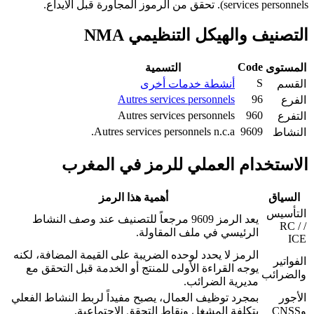
services personnels). تحقق من الرموز المجاورة قبل الايداع.
التصنيف والهيكل التنظيمي NMA
Code
المستوى
التسمية
S
القسم
أنشطة خدمات أخرى
Autres services personnels
96
الفرع
Autres services personnels
960
التفرع
Autres services personnels n.c.a.
9609
النشاط
الاستخدام العملي للرمز في المغرب
السياق
أهمية هذا الرمز
التأسيس
يعد الرمز 9609 مرجعاً للتصنيف عند وصف النشاط
/ RC /
الرئيسي في ملف المقاولة.
ICE
الرمز لا يحدد لوحده الضريبة على القيمة المضافة، لكنه
الفواتير
يوجه القراءة الأولى للمنتج أو الخدمة قبل التحقق مع
والضرائب
مديرية الضرائب.
الأجور
بمجرد توظيف العمال، يصبح مفيداً لربط النشاط الفعلي
وCNSS
بتكلفة المشغل ونقاط التحقق الاجتماعية.