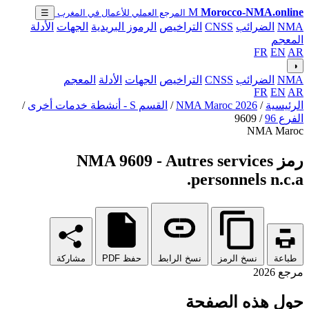
M
Morocco-NMA.online
المرجع العملي للأعمال في المغرب
☰
NMA
الضرائب
CNSS
التراخيص
الرموز البريدية
الجهات
الأدلة
المعجم
FR
EN
AR
◑
NMA
الضرائب
CNSS
التراخيص
الجهات
الأدلة
المعجم
FR
EN
AR
الرئيسية
/
NMA Maroc 2026
/
القسم S - أنشطة خدمات أخرى
/
الفرع 96
/
9609
NMA Maroc
رمز NMA 9609 - Autres services
personnels n.c.a.
طباعة
نسخ الرمز
نسخ الرابط
حفظ PDF
مشاركة
مرجع 2026
حول هذه الصفحة