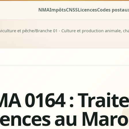
NMA
Impôts
CNSS
Licences
Codes postau
lviculture et pêche
/
Branche 01 - Culture et production animale, ch
A 0164 : Trait
ences au Maro