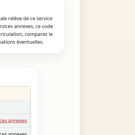
le relève de ce service
rvices annexes, ce code
triculation, comparez le
sations éventuelles.
ices annexes
ices annexes