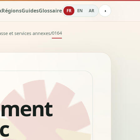
x
Régions
Guides
Glossaire
FR
EN
AR
◑
0164
asse et services annexes
/
ement
c