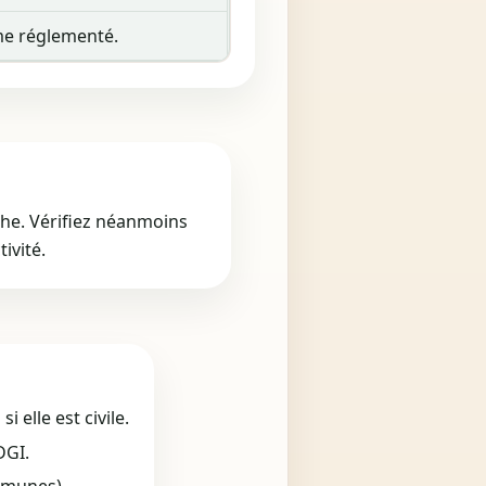
ime réglementé.
che. Vérifiez néanmoins
ivité.
 elle est civile.
DGI.