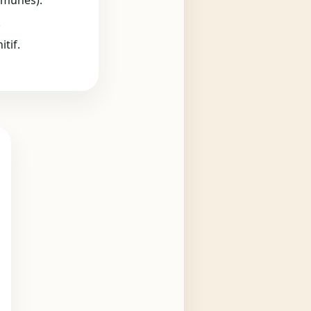
mmunes).
.
tif.