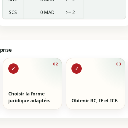
SCS
0 MAD
>= 2
prise
02
03
✓
✓
Choisir la forme
juridique adaptée.
Obtenir RC, IF et ICE.