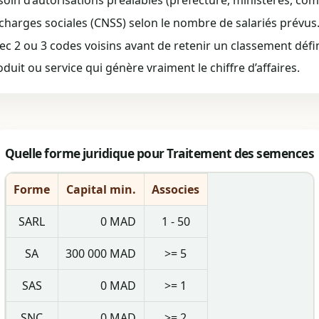
soin d’autorisations préalables (préfecture, ministères, co
 charges sociales (CNSS) selon le nombre de salariés prévus
 2 ou 3 codes voisins avant de retenir un classement défini
roduit ou service qui génère vraiment le chiffre d’affaires.
Quelle forme juridique pour Traitement des semences
Forme
Capital min.
Associes
SARL
0 MAD
1 - 50
SA
300 000 MAD
>= 5
SAS
0 MAD
>= 1
SNC
0 MAD
>= 2