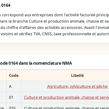
A 0164
orrespond aux entreprises dont l'activité facturée principa
Dans la branche Culture et production animale, chasse et se
 du chiffre d'affaires des activités accessoires. Avant l'imma
voisins et vérifiez TVA, CNSS, taxe professionnelle et autori
 code 0164 dans la nomenclature NMA
Code
Libellé
A
Agriculture, sylviculture et pêche
01
Culture et production animale, chasse et serv
he
016
Culture et production animale, chasse et serv