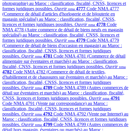
photographie) au Maroc : classification, fiscalité, CNSS, licences et
formes juridiques possibles.
Ouvrir
4777
Code NMA 4777
nma
(Commerce de détail d'articles d'horlogerie et de bijouterie en
magasin spécialisé) au Maroc : classification, fiscalité, CNSS,
licences et formes juridiques possibles.
Ouvrir
4778
Code
nma
NMA 4778 (Autre commerce de détail de biens neufs en magasin
spécialisé) au Maroc : classification, fiscalité, CNSS, licences et
formes juridiques possibles.
Ouvrir
4779
Code NMA 4779
nma
(Commerce de détail de biens d'occasion en magasin) au Maroc :
classification, fiscalité, CNSS, licences et formes juridiques
possibles.
Ouvrir
4781
Code NMA 4781 (Commerce de détail
nma
alimentaire sur éventaires et marchés) au Maroc : classification,
fiscalité, CNSS, licences et formes juridiques possibles.
Ouvrir
nma
4782
Code NMA 4782 (Commerce de détail de textiles,
d'habillement et de chaussures sur éventaires et marchés) au Maroc :
classification, fiscalité, CNSS, licences et formes juridiques
possibles.
Ouvrir
4789
Code NMA 4789 (Autres commerces de
nma
détail sur éventaires et marchés) au Maroc : classification, fiscalité,
CNSS, licences et formes juridiques possibles.
Ouvrir
4791
nma
Code NMA 4791 (Vente par correspondance) au Maroc :
classification, fiscalité, CNSS, licences et formes juridiques
possibles.
Ouvrir
4792
Code NMA 4792 (Vente par Internet) au
nma
Maroc : classification, fiscalité, CNSS, licences et formes juridiques
possibles.
Ouvrir
4799
Code NMA 4799 (Autres commerces de
nma
détail hors magasin, éventaires ou marchés) au Maroc :