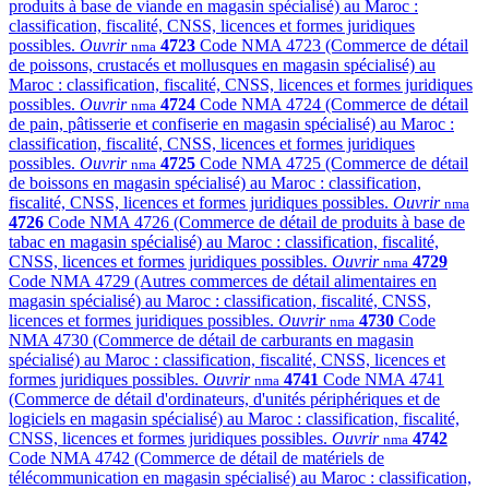
produits à base de viande en magasin spécialisé) au Maroc :
classification, fiscalité, CNSS, licences et formes juridiques
possibles.
Ouvrir
4723
Code NMA 4723 (Commerce de détail
nma
de poissons, crustacés et mollusques en magasin spécialisé) au
Maroc : classification, fiscalité, CNSS, licences et formes juridiques
possibles.
Ouvrir
4724
Code NMA 4724 (Commerce de détail
nma
de pain, pâtisserie et confiserie en magasin spécialisé) au Maroc :
classification, fiscalité, CNSS, licences et formes juridiques
possibles.
Ouvrir
4725
Code NMA 4725 (Commerce de détail
nma
de boissons en magasin spécialisé) au Maroc : classification,
fiscalité, CNSS, licences et formes juridiques possibles.
Ouvrir
nma
4726
Code NMA 4726 (Commerce de détail de produits à base de
tabac en magasin spécialisé) au Maroc : classification, fiscalité,
CNSS, licences et formes juridiques possibles.
Ouvrir
4729
nma
Code NMA 4729 (Autres commerces de détail alimentaires en
magasin spécialisé) au Maroc : classification, fiscalité, CNSS,
licences et formes juridiques possibles.
Ouvrir
4730
Code
nma
NMA 4730 (Commerce de détail de carburants en magasin
spécialisé) au Maroc : classification, fiscalité, CNSS, licences et
formes juridiques possibles.
Ouvrir
4741
Code NMA 4741
nma
(Commerce de détail d'ordinateurs, d'unités périphériques et de
logiciels en magasin spécialisé) au Maroc : classification, fiscalité,
CNSS, licences et formes juridiques possibles.
Ouvrir
4742
nma
Code NMA 4742 (Commerce de détail de matériels de
télécommunication en magasin spécialisé) au Maroc : classification,