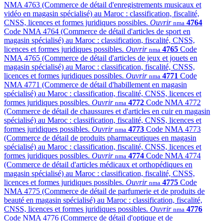
NMA 4763 (Commerce de détail d'enregistrements musicaux et
vidéo en magasin spécialisé) au Maroc : classification, fiscalité,
CNSS, licences et formes juridiques possibles.
Ouvrir
4764
nma
Code NMA 4764 (Commerce de détail d'articles de sport en
magasin spécialisé) au Maroc : classification, fiscalité, CNSS,
licences et formes juridiques possibles.
Ouvrir
4765
Code
nma
NMA 4765 (Commerce de détail d'articles de jeux et jouets en
magasin spécialisé) au Maroc : classification, fiscalité, CNSS,
licences et formes juridiques possibles.
Ouvrir
4771
Code
nma
NMA 4771 (Commerce de détail d'habillement en magasin
spécialisé) au Maroc : classification, fiscalité, CNSS, licences et
formes juridiques possibles.
Ouvrir
4772
Code NMA 4772
nma
(Commerce de détail de chaussures et d'articles en cuir en magasin
spécialisé) au Maroc : classification, fiscalité, CNSS, licences et
formes juridiques possibles.
Ouvrir
4773
Code NMA 4773
nma
(Commerce de détail de produits pharmaceutiques en magasin
spécialisé) au Maroc : classification, fiscalité, CNSS, licences et
formes juridiques possibles.
Ouvrir
4774
Code NMA 4774
nma
(Commerce de détail d'articles médicaux et orthopédiques en
magasin spécialisé) au Maroc : classification, fiscalité, CNSS,
licences et formes juridiques possibles.
Ouvrir
4775
Code
nma
NMA 4775 (Commerce de détail de parfumerie et de produits de
beauté en magasin spécialisé) au Maroc : classification, fiscalité,
CNSS, licences et formes juridiques possibles.
Ouvrir
4776
nma
Code NMA 4776 (Commerce de détail d'optique et de