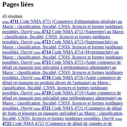
Pages liées
43 résultats
4711
Code NMA 4711 (Commerce d'alimentation générale) au
nma
Maroc : classification, fiscalité, CNSS, licences et formes juridiques
possibles.
Ouvrir
4712
Code NMA 4712 (Superettes) au Maroc
nma
: classification, fiscalité, CNSS, licences et formes juridiques
possibles.
Ouvrir
4713
Code NMA 4713 (Supermarchés) au
nma
Maroc : classification, fiscalité, CNSS, licences et formes juridiques
possibles.
Ouvrir
4714
Code NMA 4714 (Hypermarchés) au
nma
Maroc : classification, fiscalité, CNSS, licences et formes juridiques
possibles.
Ouvrir
4715
Code NMA 4715 (Autre commerce de
nma
détail en magasin non spécialisé à prédominance alimentaire) au
Maroc : classification, fiscalité, CNSS, licences et formes juridiques
possibles.
Ouvrir
4716
Code NMA 4716 (Autre commerce de
nma
détail en magasin en produits divers de l'artisanat) au Maroc :
classification, fiscalité, CNSS, licences et formes juridiques
possibles.
Ouvrir
4719
Code NMA 4719 (Autre commerce de
nma
détail en magasin non spécialisé sans prédominance alimentaire) au
Maroc : classification, fiscalité, CNSS, licences et formes juridiques
possibles.
Ouvrir
4721
Code NMA 4721 (Commerce de détail
nma
de fruits et légumes en magasin spécialisé) au Maroc : classification,
fiscalité, CNSS, licences et formes juridiques possibles.
Ouvrir
nma
4722
Code NMA 4722 (Commerce de détail de viandes et de