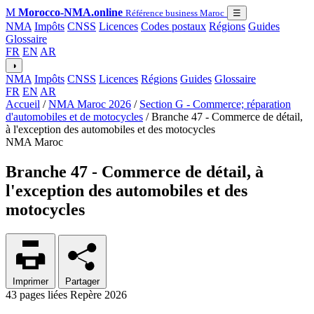
M
Morocco-NMA.online
Référence business Maroc
☰
NMA
Impôts
CNSS
Licences
Codes postaux
Régions
Guides
Glossaire
FR
EN
AR
◑
NMA
Impôts
CNSS
Licences
Régions
Guides
Glossaire
FR
EN
AR
Accueil
/
NMA Maroc 2026
/
Section G - Commerce; réparation
d'automobiles et de motocycles
/
Branche 47 - Commerce de détail,
à l'exception des automobiles et des motocycles
NMA Maroc
Branche 47 - Commerce de détail, à
l'exception des automobiles et des
motocycles
Imprimer
Partager
43 pages liées
Repère 2026