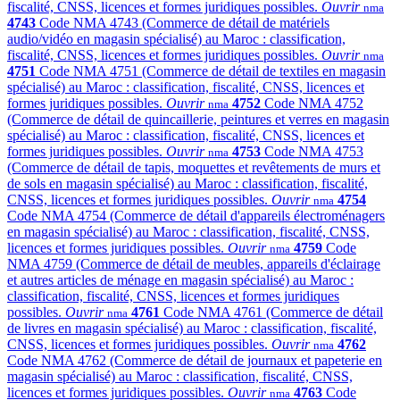
fiscalité, CNSS, licences et formes juridiques possibles.
Ouvrir
nma
4743
Code NMA 4743 (Commerce de détail de matériels
audio/vidéo en magasin spécialisé) au Maroc : classification,
fiscalité, CNSS, licences et formes juridiques possibles.
Ouvrir
nma
4751
Code NMA 4751 (Commerce de détail de textiles en magasin
spécialisé) au Maroc : classification, fiscalité, CNSS, licences et
formes juridiques possibles.
Ouvrir
4752
Code NMA 4752
nma
(Commerce de détail de quincaillerie, peintures et verres en magasin
spécialisé) au Maroc : classification, fiscalité, CNSS, licences et
formes juridiques possibles.
Ouvrir
4753
Code NMA 4753
nma
(Commerce de détail de tapis, moquettes et revêtements de murs et
de sols en magasin spécialisé) au Maroc : classification, fiscalité,
CNSS, licences et formes juridiques possibles.
Ouvrir
4754
nma
Code NMA 4754 (Commerce de détail d'appareils électroménagers
en magasin spécialisé) au Maroc : classification, fiscalité, CNSS,
licences et formes juridiques possibles.
Ouvrir
4759
Code
nma
NMA 4759 (Commerce de détail de meubles, appareils d'éclairage
et autres articles de ménage en magasin spécialisé) au Maroc :
classification, fiscalité, CNSS, licences et formes juridiques
possibles.
Ouvrir
4761
Code NMA 4761 (Commerce de détail
nma
de livres en magasin spécialisé) au Maroc : classification, fiscalité,
CNSS, licences et formes juridiques possibles.
Ouvrir
4762
nma
Code NMA 4762 (Commerce de détail de journaux et papeterie en
magasin spécialisé) au Maroc : classification, fiscalité, CNSS,
licences et formes juridiques possibles.
Ouvrir
4763
Code
nma