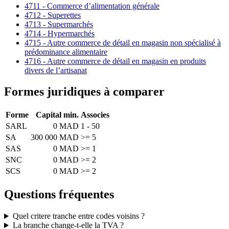
4711 - Commerce d’alimentation générale
4712 - Superettes
4713 - Supermarchés
4714 - Hypermarchés
4715 - Autre commerce de détail en magasin non spécialisé à
prédominance alimentaire
4716 - Autre commerce de détail en magasin en produits
divers de l’artisanat
Formes juridiques à comparer
Forme
Capital min.
Associes
SARL
0 MAD
1 - 50
SA
300 000 MAD
>= 5
SAS
0 MAD
>= 1
SNC
0 MAD
>= 2
SCS
0 MAD
>= 2
Questions fréquentes
Quel critere tranche entre codes voisins ?
La branche change-t-elle la TVA ?