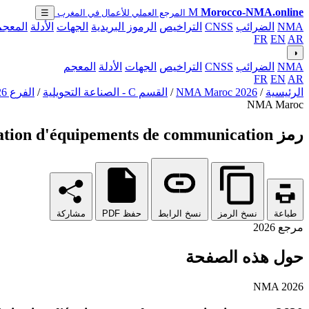
M
Morocco-NMA.online
المرجع العملي للأعمال في المغرب
☰
NMA
الضرائب
CNSS
التراخيص
الرموز البريدية
الجهات
الأدلة
المعجم
FR
EN
AR
◑
NMA
الضرائب
CNSS
التراخيص
الجهات
الأدلة
المعجم
FR
EN
AR
الرئيسية
/
NMA Maroc 2026
/
القسم C - الصناعة التحويلية
/
الفرع 26
NMA Maroc
رمز NMA 2630 - Fabrication d'équipements de communication
طباعة
نسخ الرمز
نسخ الرابط
حفظ PDF
مشاركة
مرجع 2026
حول هذه الصفحة
NMA 2026