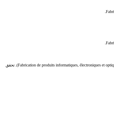
يستخدم رمز NMA 2630 (Fabrication d’équipements de communication) عندما يطابق النشاط الرئيسي هذا الوصف بدقة داخل الفرع 26 (Fabrication de produits informatiques, électroniques et optiques). تحقق