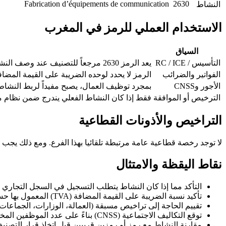
Fabrication d’équipements de communication
2630
النشاط
الاستخدام العملي للرمز في المغرب
السياق
التأسيس / RC / ICE
يعد الرمز 2630 مرجعاً للتصنيف عند وصف النشاط الرئيسي في ملف المقاولة.
الفواتير والضرائب
الرمز لا يحدد لوحده الضريبة على القيمة المضاف
الأجور وCNSS
بمجرد توظيف العمال، يصبح مفيداً لربط النشاط 
الترخيص أو الموافقة
فقط إذا كان النشاط الفعلي يندرج ضمن نظام 
التراخيص والأذونات القطاعية
لا توجد رخصة قطاعية عامة مرتبطة تلقائيا بهذا الفرع. ومع ذلك يجب م
نقاط اليقظة والامتثال
التأكد مما إذا كان النشاط يتطلب التسجيل في السجل التجاري أو 
تأكيد نسبة الضريبة على القيمة المضافة (TVA) المعمول بها حسب دوريات مديرية الضرائب.
تقييم الحاجة إلى تراخيص مسبقة (العمالة، الوزارات، الجماعات)
توقع التكاليف الاجتماعية (CNSS) بناءً على عدد الموظفين المخطط له.
مقارنة النشاط مع رمز أو رمزين قريبين قبل اتخاذ قرار التصنيف