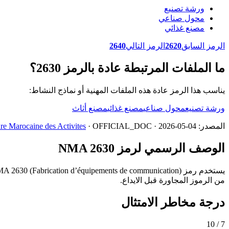
ورشة تصنيع
محول صناعي
مصنع غذائي
الرمز السابق
2620
الرمز التالي
2640
ما الملفات المرتبطة عادة بالرمز 2630؟
يناسب هذا الرمز عادة هذه الملفات المهنية أو نماذج النشاط:
ورشة تصنيع
محول صناعي
مصنع غذائي
مصنع أثاث
المصدر:
· OFFICIAL_DOC · 2026-05-04
e Marocaine des Activites
الوصف الرسمي لرمز NMA 2630
من الرموز المجاورة قبل الايداع.
درجة مخاطر الامتثال
7 / 10