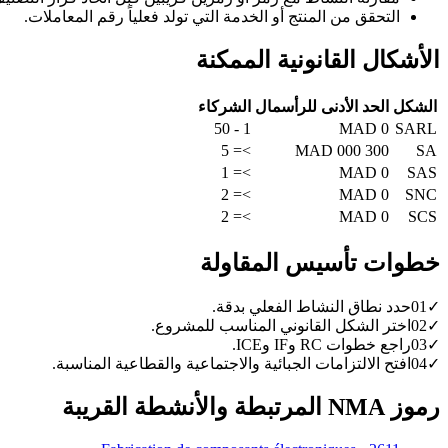
التحقق من المنتج أو الخدمة التي تولد فعلياً رقم المعاملات.
الأشكال القانونية الممكنة
الشكل
الحد الأدنى للرأسمال
الشركاء
1 - 50
0 MAD
SARL
>= 5
300 000 MAD
SA
>= 1
0 MAD
SAS
>= 2
0 MAD
SNC
>= 2
0 MAD
SCS
خطوات تأسيس المقاولة
✓
01
حدد نطاق النشاط الفعلي بدقة.
✓
02
اختر الشكل القانوني المناسب للمشروع.
✓
03
راجع خطوات RC وIF وICE.
✓
04
افتح الالتزامات الجبائية والاجتماعية والقطاعية المناسبة.
رموز NMA المرتبطة والأنشطة القريبة