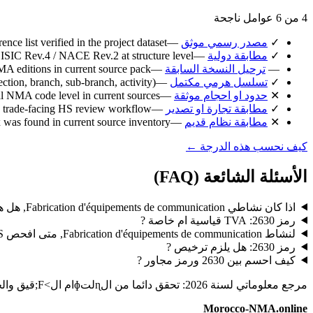
4 من 6 عوامل ناجحة
✓
مصدر رسمي موثق
—
e list verified in the project dataset.
✓
مطابقة دولية
—
SIC Rev.4 / NACE Rev.2 at structure level.
—
ترحيل النسخة السابقة
—
A editions in current source pack.
✓
تسلسل هرمي مكتمل
—
ection, branch, sub-branch, activity).
✕
حدود او احجام موثقة
—
ual NMA code level in current sources.
✓
مطابقة تجارة او تصدير
—
 trade-facing HS review workflow.
✕
مطابقة نظام قديم
—
 was found in current source inventory.
كيف نحسب هذه الدرجة ←
الأسئلة الشائعة (FAQ)
اذا كان نشاطي Fabrication d'équipements de communication, هل هذا الرمز اساسي ?
رمز 2630: TVA قياسية ام خاصة ?
لنشاط Fabrication d'équipements de communication, متى افحص CNSS ?
رمز 2630: هل يلزم ترخيص ?
كيف احسم بين 2630 ورمز مجاور ?
مرجع معلوماتي لسنة 2026: تحقق دائما من الɳلتɸام ال>F;قيق والجهة المختصة قبل أي تصريح أو إي>F;اع أو قرار تجاري.
Morocco-NMA.online