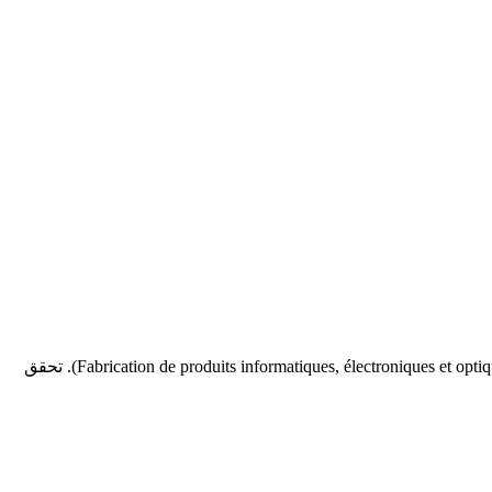
يستخدم رمز NMA 2630 (Fabrication d’équipements de communication) عندما يطابق النشاط الرئيسي هذا الوصف بدقة داخل الفرع 26 (Fabrication de produits informatiques, électroniques et optiques). تحقق