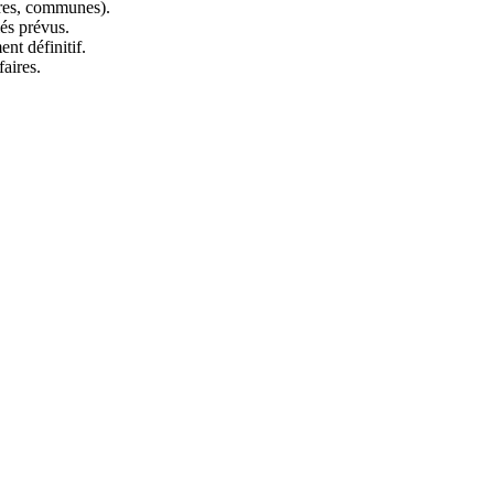
ères, communes).
és prévus.
nt définitif.
faires.