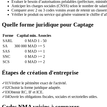
Évaluer le besoin d’autorisations préalables (préfecture, minist
Anticiper les charges sociales (CNSS) selon le nombre de salari
Comparer avec 2 ou 3 codes voisins avant de retenir un classeme
Vérifier le produit ou service qui génère vraiment le chiffre d’af
Quelle forme juridique pour Captage
Forme
Capital min.
Associes
SARL
0 MAD
1 - 50
SA
300 000 MAD
>= 5
SAS
0 MAD
>= 1
SNC
0 MAD
>= 2
SCS
0 MAD
>= 2
Étapes de création d'entreprise
✓
01
Vérifier le périmètre exact de l'activité.
✓
02
Choisir la forme juridique adaptée.
✓
03
Obtenir RC, IF et ICE.
✓
04
Ouvrir les obligations fiscales, sociales et sectorielles utiles.
Codes NMA voisins à comparer