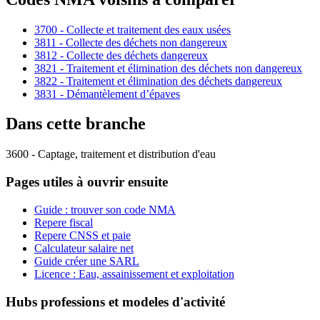
3700 - Collecte et traitement des eaux usées
3811 - Collecte des déchets non dangereux
3812 - Collecte des déchets dangereux
3821 - Traitement et élimination des déchets non dangereux
3822 - Traitement et élimination des déchets dangereux
3831 - Démantèlement d’épaves
Dans cette branche
3600 - Captage, traitement et distribution d'eau
Pages utiles à ouvrir ensuite
Guide : trouver son code NMA
Repere fiscal
Repere CNSS et paie
Calculateur salaire net
Guide créer une SARL
Licence : Eau, assainissement et exploitation
Hubs professions et modeles d'activité