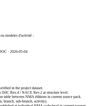
ou modeles d'activité :
OC · 2026-05-04
ified in the project dataset.
ISIC Rev.4 / NACE Rev.2 at structure level.
ion table between NMA éditions in current source pack.
n, branch, sub-branch, activity).
s published at individual NMA code level in current sources.