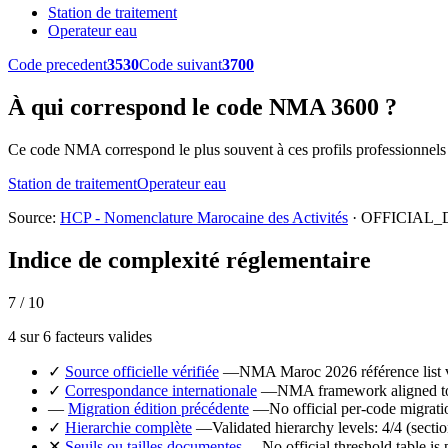
Station de traitement
Operateur eau
Code precedent
3530
Code suivant
3700
À qui correspond le code NMA 3600 ?
Ce code NMA correspond le plus souvent à ces profils professionnels 
Station de traitement
Operateur eau
Source:
HCP - Nomenclature Marocaine des Activités
· OFFICIAL_D
Indice de complexité réglementaire
7 / 10
4 sur 6 facteurs valides
✓
Source officielle vérifiée
—
NMA Maroc 2026 référence list ver
✓
Correspondance internationale
—
NMA framework aligned to 
—
Migration édition précédente
—
No official per-code migrat
✓
Hierarchie complète
—
Validated hierarchy levels: 4/4 (sectio
✕
Seuils ou tailles documentes
—
No official threshold table i