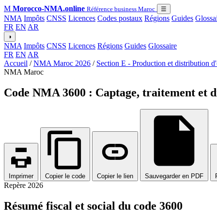
M
Morocco-NMA.online
Référence business Maroc
☰
NMA
Impôts
CNSS
Licences
Codes postaux
Régions
Guides
Glossa
FR
EN
AR
◑
NMA
Impôts
CNSS
Licences
Régions
Guides
Glossaire
FR
EN
AR
Accueil
/
NMA Maroc 2026
/
Section E - Production et distribution d
NMA Maroc
Code NMA 3600 : Captage, traitement et d
Imprimer
Copier le code
Copier le lien
Sauvegarder en PDF
Repère 2026
Résumé fiscal et social du code 3600