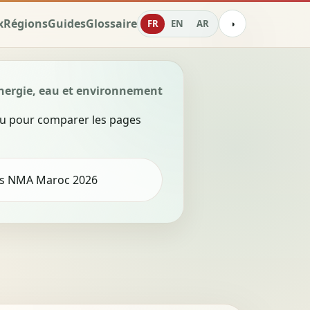
x
Régions
Guides
Glossaire
FR
EN
AR
◑
nergie, eau et environnement
eau pour comparer les pages
des NMA Maroc 2026