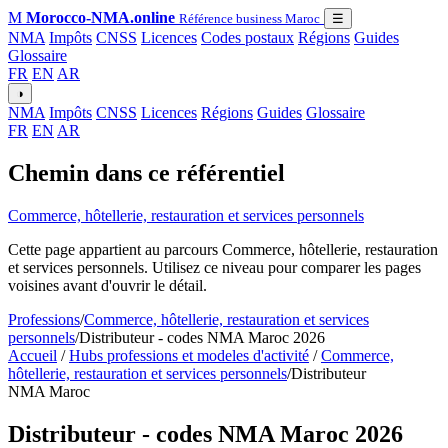
M
Morocco-NMA.online
Référence business Maroc
☰
NMA
Impôts
CNSS
Licences
Codes postaux
Régions
Guides
Glossaire
FR
EN
AR
◑
NMA
Impôts
CNSS
Licences
Régions
Guides
Glossaire
FR
EN
AR
Chemin dans ce référentiel
Commerce, hôtellerie, restauration et services personnels
Cette page appartient au parcours Commerce, hôtellerie, restauration
et services personnels. Utilisez ce niveau pour comparer les pages
voisines avant d'ouvrir le détail.
Professions
/
Commerce, hôtellerie, restauration et services
personnels
/
Distributeur - codes NMA Maroc 2026
Accueil
/
Hubs professions et modeles d'activité
/
Commerce,
hôtellerie, restauration et services personnels
/
Distributeur
NMA Maroc
Distributeur - codes NMA Maroc 2026