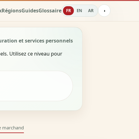
x
Régions
Guides
Glossaire
FR
EN
AR
◑
uration et services personnels
ls. Utilisez ce niveau pour
e marchand