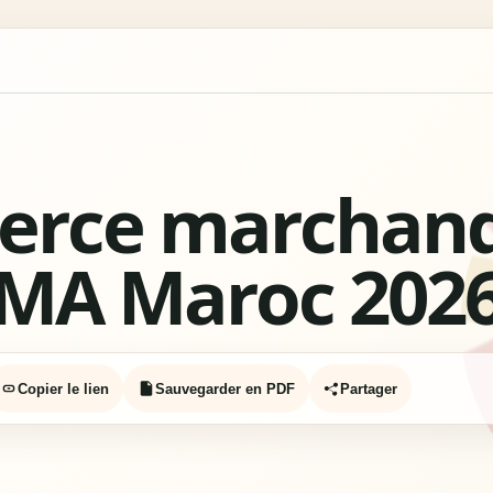
rce marchand
MA Maroc 202
Copier le lien
Sauvegarder en PDF
Partager